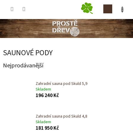
Přejít
NÁKUP
na
obsah
KOŠÍK
SAUNOVÉ PODY
Nejprodávanější
Zahradní sauna pod Skuld 5,9
Skladem
196 240 Kč
Zahradní sauna pod Skuld 4,8
Skladem
181 950 Kč