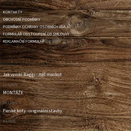
a
Informace pro vás
c
t
í
KONTAKTY
í
p
OBCHODNÍ PODMÍNKY
r
v
PODMÍNKY OCHRANY OSOBNÍCH ÚDAJŮ
k
FORMULÁŘ ODSTOUPENÍ OD SMLOUVY
y
REKLAMAČNÍ FORMULÁŘ
v
ý
p
i
BLOG
s
u
Jak vznikl Baggi - náš maskot
15.5.2025
MONTÁŽE
28.1.2025
Finské koty -originální stavby
8.1.2025