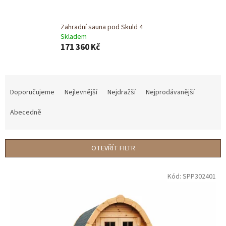
Zahradní sauna pod Skuld 4
Skladem
171 360 Kč
Ř
a
Doporučujeme
Nejlevnější
Nejdražší
Nejprodávanější
z
e
Abecedně
n
í
p
OTEVŘÍT FILTR
r
o
V
Kód:
SPP302401
d
ý
u
p
k
i
t
s
ů