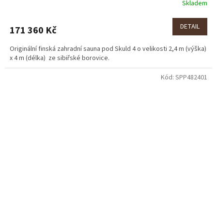
Skladem
DETAIL
171 360 Kč
Originální finská zahradní sauna pod Skuld 4 o velikosti 2,4 m (výška)
x 4 m (délka) ze sibiřské borovice.
Kód:
SPP482401