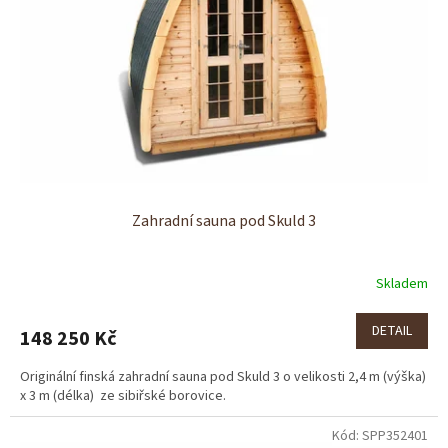
p
r
o
d
u
k
t
ů
Zahradní sauna pod Skuld 3
Skladem
DETAIL
148 250 Kč
Originální finská zahradní sauna pod Skuld 3 o velikosti 2,4 m (výška)
x 3 m (délka) ze sibiřské borovice.
Kód:
SPP352401