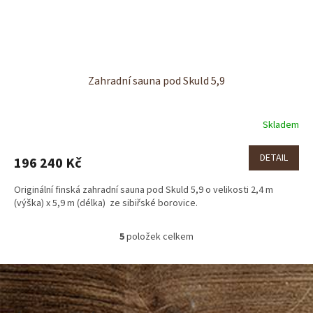
Zahradní sauna pod Skuld 5,9
Skladem
DETAIL
196 240 Kč
Originální finská zahradní sauna pod Skuld 5,9 o velikosti 2,4 m
(výška) x 5,9 m (délka) ze sibiřské borovice.
5
položek celkem
O
v
l
Z
á
á
d
p
a