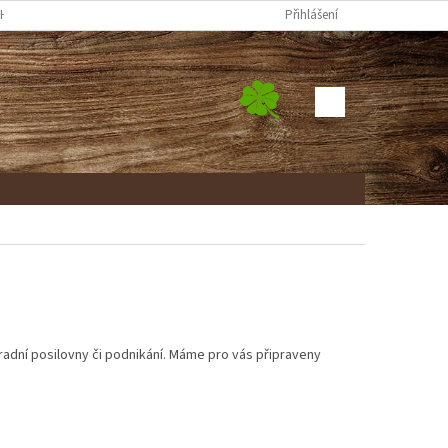
H ÚDAJŮ
FORMULÁŘ ODSTOUPENÍ OD SMLOUVY
Přihlášení
REKLAMAČNÍ FORM
NÁKUPNÍ
KOŠÍK
radní posilovny či podnikání. Máme pro vás připraveny