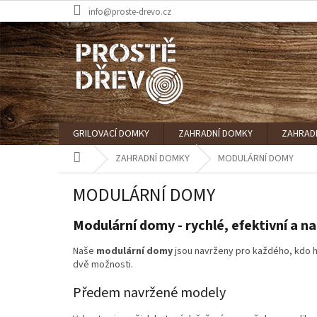
Přejít
info@proste-drevo.cz
na
obsah
GRILOVACÍ DOMKY
ZAHRADNÍ DOMKY
ZAHRAD
Domů
ZAHRADNÍ DOMKY
MODULÁRNÍ DOMY
MODULÁRNÍ DOMY
Modulární domy - rychlé, efektivní a na
Naše
modulární domy
jsou navrženy pro každého, kdo hl
dvě možnosti.
Předem navržené modely