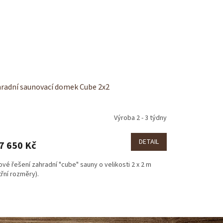
radní saunovací domek Cube 2x2
Výroba 2 - 3 týdny
DETAIL
7 650 Kč
vé řešení zahradní "cube" sauny o velikosti 2 x 2 m
třní rozměry).