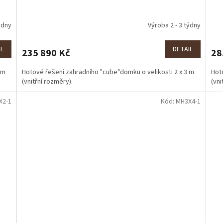
ýdny
Výroba 2 - 3 týdny
IL
DETAIL
235 890 Kč
28
 m
Hotové řešení zahradního "cube"domku o velikosti 2 x 3 m
Hot
(vnitřní rozměry).
(vni
X2-1
Kód:
MH3X4-1