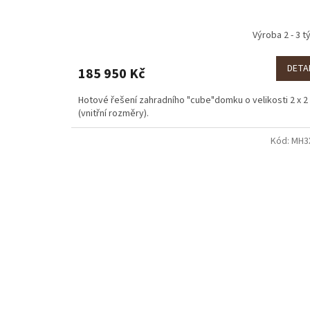
Výroba 2 - 3 t
DETA
185 950 Kč
Hotové řešení zahradního "cube"domku o velikosti 2 x 2
(vnitřní rozměry).
Kód:
MH3