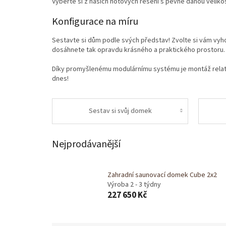
Vyberte si z našich hotových řešení s pevně danou velikos
Konfigurace na míru
Sestavte si dům podle svých představ! Zvolte si vám vyho
dosáhnete tak opravdu krásného a praktického prostoru.
Díky promyšlenému modulárnímu systému je montáž relativ
dnes!
Sestav si svůj domek
Nejprodávanější
Zahradní saunovací domek Cube 2x2
Výroba 2 - 3 týdny
227 650 Kč