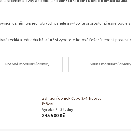
tí a určením stavby a to buď jako
zahradní domek
nebo
domácí sauna
.
vující rozměr, typ jednotlivých panelů a vytvořte si prostor přesně podle 
ně rychlá a jednoduchá, ať už si vyberete hotové řešení nebo si postaví
Hotové modulární domky
Sauna modulární domk
Zahradní domek Cube 3x4 -hotové
řešení
Výroba 2 - 3 týdny
345 500 Kč