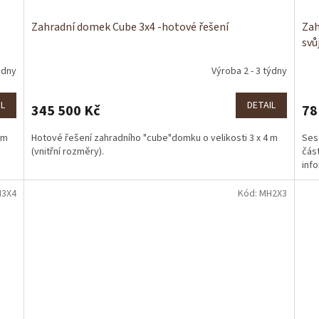
Zahradní domek Cube 3x4 -hotové řešení
Zah
svů
ýdny
Výroba 2 - 3 týdny
IL
DETAIL
345 500 Kč
78
 m
Hotové řešení zahradního "cube"domku o velikosti 3 x 4 m
Ses
(vnitřní rozměry).
část
info
3X4
Kód:
MH2X3