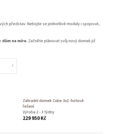
svých představ. Nebojte se jednotlivé moduly i spojovat,
te
dům na míru
. Začněte plánovat svůj nový domek již
y
Zahradní domek Cube 3x2 -hotové
řešení
Výroba 2 - 3 týdny
229 950 Kč