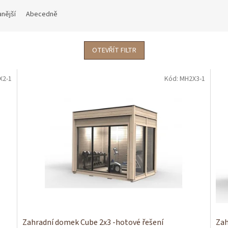
nější
Abecedně
OTEVŘÍT FILTR
X2-1
Kód:
MH2X3-1
Zahradní domek Cube 2x3 -hotové řešení
Zah