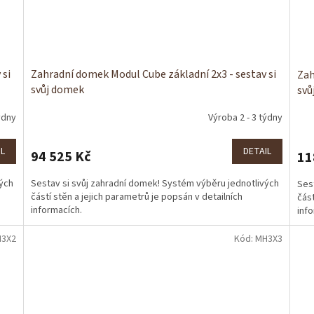
 si
Zahradní domek Modul Cube základní 2x3 - sestav si
Zah
svůj domek
svů
ýdny
Výroba 2 - 3 týdny
IL
DETAIL
94 525 Kč
11
vých
Sestav si svůj zahradní domek! Systém výběru jednotlivých
Ses
částí stěn a jejich parametrů je popsán v detailních
část
informacích.
info
3X2
Kód:
MH3X3