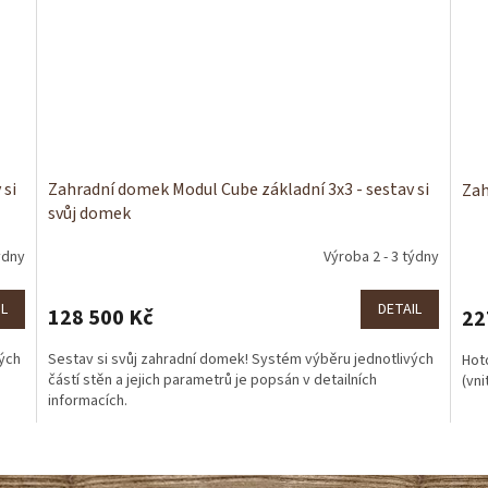
 si
Zahradní domek Modul Cube základní 3x3 - sestav si
Zah
svůj domek
ýdny
Výroba 2 - 3 týdny
IL
DETAIL
128 500 Kč
22
vých
Sestav si svůj zahradní domek! Systém výběru jednotlivých
Hoto
částí stěn a jejich parametrů je popsán v detailních
(vni
informacích.
O
v