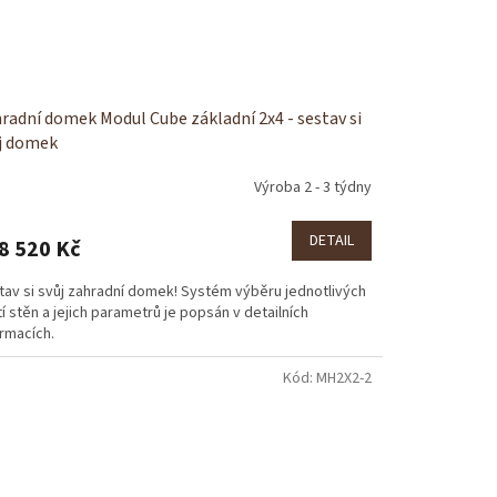
radní domek Modul Cube základní 2x4 - sestav si
j domek
Výroba 2 - 3 týdny
DETAIL
8 520 Kč
tav si svůj zahradní domek! Systém výběru jednotlivých
í stěn a jejich parametrů je popsán v detailních
rmacích.
Kód:
MH2X2-2