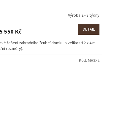
Výroba 2 - 3 týdny
DETAIL
5 550 Kč
ové řešení zahradního "cube"domku o velikosti 2 x 4 m
třní rozměry).
Kód:
MH2X2