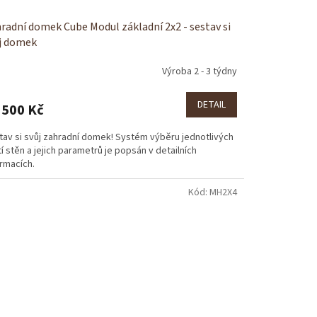
radní domek Cube Modul základní 2x2 - sestav si
j domek
Výroba 2 - 3 týdny
DETAIL
 500 Kč
tav si svůj zahradní domek! Systém výběru jednotlivých
í stěn a jejich parametrů je popsán v detailních
rmacích.
Kód:
MH2X4