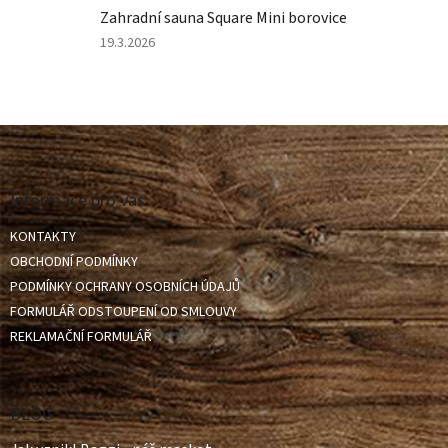
z
Zahradní sauna Square Mini borovice
5
hvězdiček.
Hodnocení
19.3.2026
produktu
je
4
z
Z
5
á
hvězdiček.
p
a
Informace pro vás
t
KONTAKTY
í
OBCHODNÍ PODMÍNKY
PODMÍNKY OCHRANY OSOBNÍCH ÚDAJŮ
FORMULÁŘ ODSTOUPENÍ OD SMLOUVY
REKLAMAČNÍ FORMULÁŘ
BLOG