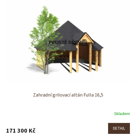
p
r
o
V
a
š
i
z
a
h
r
Zahradní grilovací altán Fulla 16,5
a
d
u
Skladem
DETAIL
171 300 Kč