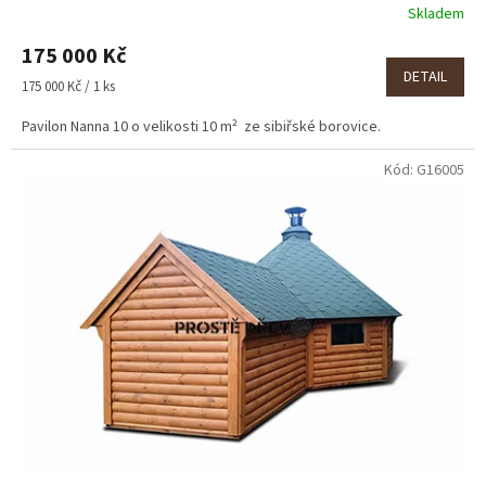
Skladem
175 000 Kč
DETAIL
Měrná
175 000 Kč / 1 ks
cena:
Pavilon Nanna 10 o velikosti 10 m² ze sibiřské borovice.
Kód:
G16005