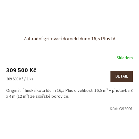
Zahradní grilovací domek Idunn 16,5 Plus IV.
Skladem
309 500 Kč
DETAIL
Měrná
309 500 Kč / 1 ks
cena:
Originální finská kota Idunn 16,5 Plus o velikosti 16,5 m² + přístavba 3
x 4 m (12 m²) ze sibiřské borovice.
Kód:
G92001