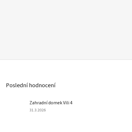
Poslední hodnocení
Zahradní domek Vili 4
Hodnocení
31.3.2026
produktu
je
4