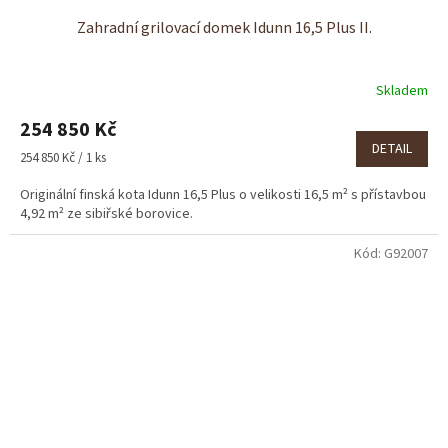
Zahradní grilovací domek Idunn 16,5 Plus II.
Skladem
254 850 Kč
DETAIL
Měrná
254 850 Kč / 1 ks
cena:
Originální finská kota Idunn 16,5 Plus o velikosti 16,5 m² s přístavbou
4,92 m² ze sibiřské borovice.
Kód:
G92007