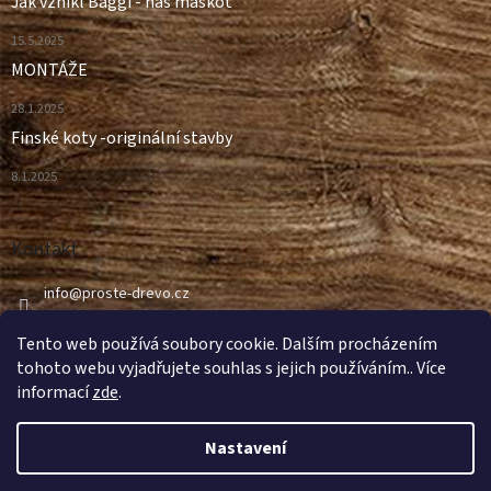
Jak vznikl Baggi - náš maskot
15.5.2025
MONTÁŽE
28.1.2025
Finské koty -originální stavby
8.1.2025
Kontakt
info
@
proste-drevo.cz
499 498 997
Tento web používá soubory cookie. Dalším procházením
tohoto webu vyjadřujete souhlas s jejich používáním.. Více
informací
zde
.
Nastavení
Vytvořil Shoptet