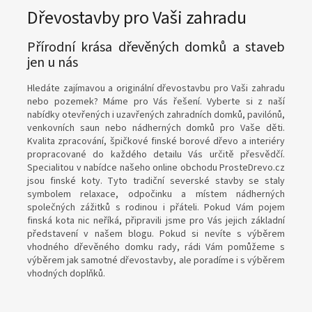
Dřevostavby pro Vaši zahradu
Přírodní krása dřevěných domků a staveb
jen u nás
Hledáte zajímavou a originální dřevostavbu pro Vaši zahradu
nebo pozemek? Máme pro Vás řešení. Vyberte si z naší
nabídky otevřených i uzavřených zahradních domků, pavilónů,
venkovních saun nebo nádherných domků pro Vaše děti.
Kvalita zpracování, špičkové finské borové dřevo a interiéry
propracované do každého detailu Vás určitě přesvědčí.
Specialitou v nabídce našeho online obchodu ProsteDrevo.cz
jsou finské koty. Tyto tradiční severské stavby se staly
symbolem relaxace, odpočinku a místem nádherných
společných zážitků s rodinou i přáteli. Pokud Vám pojem
finská kota nic neříká, připravili jsme pro Vás jejich základní
představení v našem blogu. Pokud si nevíte s výběrem
vhodného dřevěného domku rady, rádi Vám pomůžeme s
výběrem jak samotné dřevostavby, ale poradíme i s výběrem
vhodných doplňků.