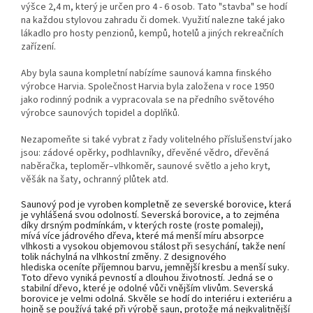
výšce
2,4 m, který je určen pro 4 - 6 osob. Tato "stavba" se hodí
na každou stylovou zahradu či domek. Využití nalezne také jako
lákadlo pro hosty penzionů, kempů, hotelů a jiných rekreačních
zařízení.
Aby byla sauna kompletní nabízíme saunová kamna finského
výrobce Harvia. Společnost Harvia byla založena v roce 1950
jako rodinný podnik a vypracovala se na předního světového
výrobce saunových topidel a doplňků.
Nezapomeňte si také vybrat z řady volitelného příslušenství jako
jsou: zádové opěrky, podhlavníky, dřevěné vědro, dřevěná
naběračka, teploměr–vlhkoměr, saunové světlo a jeho kryt,
věšák na šaty, ochranný plůtek atd.
Saunový pod je vyroben kompletně ze severské borovice, která
je vyhlášená svou odolností. Severská borovice, a to zejména
díky drsným podmínkám, v kterých roste (roste pomaleji),
mívá
více jádrového dřeva, které má menší míru absorpce
vlhkosti a vysokou objemovou stálost při sesychání, takže není
tolik náchylná na vlhkostní změny. Z designového
hlediska
oceníte příjemnou barvu, jemnější kresbu a menší suky.
Toto dřevo vyniká pevností a dlouhou životností. Jedná se o
stabilní dřevo, které je odolné vůči vnějším vlivům. Severská
borovice je velmi odolná. Skvěle se hodí do interiéru i exteriéru a
hojně se používá také při výrobě saun, protože má nejkvalitnější