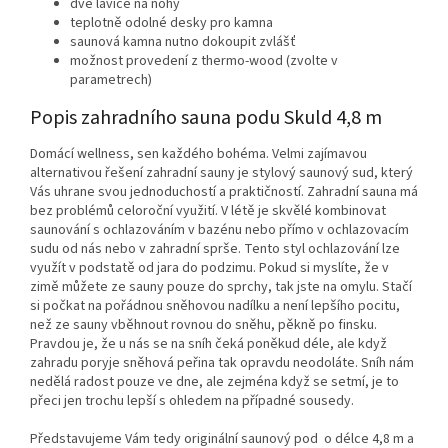
dvě lavice na nohy
teplotně odolné desky pro kamna
saunová kamna nutno dokoupit zvlášť
možnost provedení z thermo-wood (zvolte v
parametrech)
Popis zahradního sauna podu Skuld 4,8 m
Domácí wellness, sen každého bohéma. Velmi zajímavou
alternativou řešení zahradní sauny je stylový saunový sud, který
Vás uhrane svou jednoduchostí a praktičností. Zahradní sauna má
bez problémů celoroční využití. V létě je skvělé kombinovat
saunování s ochlazováním v bazénu nebo přímo v ochlazovacím
sudu od nás nebo v zahradní sprše. Tento styl ochlazování lze
využít v podstatě od jara do podzimu. Pokud si myslíte, že v
zimě můžete ze sauny pouze do sprchy, tak jste na omylu. Stačí
si počkat na pořádnou sněhovou nadílku a není lepšího pocitu,
než ze sauny vběhnout rovnou do sněhu, pěkně po finsku.
Pravdou je, že u nás se na sníh čeká poněkud déle, ale když
zahradu poryje sněhová peřina tak opravdu neodoláte. Sníh nám
nedělá radost pouze ve dne, ale zejména když se setmí, je to
přeci jen trochu lepší s ohledem na případné sousedy.
Představujeme Vám tedy originální saunový pod o délce 4,8 m a