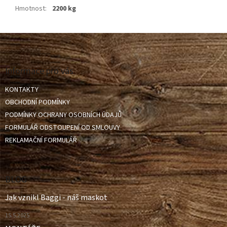
Hmotnost
:
2200 kg
Z
á
p
a
Informace pro vás
t
KONTAKTY
í
OBCHODNÍ PODMÍNKY
PODMÍNKY OCHRANY OSOBNÍCH ÚDAJŮ
FORMULÁŘ ODSTOUPENÍ OD SMLOUVY
REKLAMAČNÍ FORMULÁŘ
BLOG
Jak vznikl Baggi - náš maskot
15.5.2025