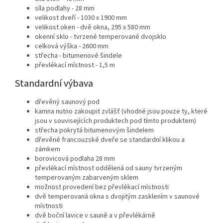
síla podlahy - 28 mm
velikost dveří - 1030 x 1900 mm
velikost oken - dvě okna, 295 x 580 mm
okenní sklo - tvrzené temperované dvojsklo
celková výška - 2600 mm
střecha - bitumenové šindele
převlékací místnost - 1,5 m
Standardní výbava
dřevěný saunový pod
kamna nutno zakoupit zvlášť (vhodné jsou pouze ty, které
jsou v souvisejících produktech pod tímto produktem)
střecha pokrytá bitumenovým šindelem
dřevěné francouzské dveře se standardní klikou a
zámkem
borovicová podlaha 28 mm
převlékací místnost oddělená od sauny tvrzeným
temperovaným zabarveným sklem
možnost provedení bez převlékací místnosti
dvě temperovaná okna s dvojitým zasklením v saunové
místnosti
dvě boční lavice v sauně a v převlékárně