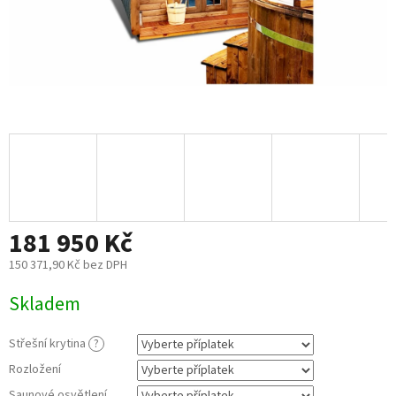
181 950 Kč
150 371,90 Kč
bez DPH
Měrná
Skladem
cena:
Střešní krytina
?
Rozložení
Saunové osvětlení