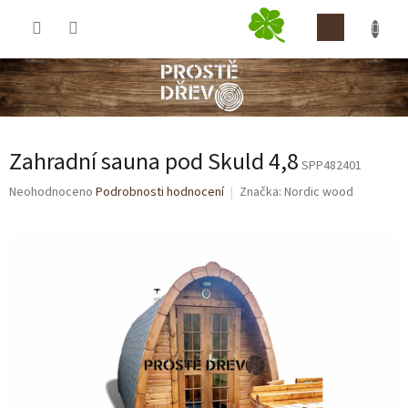
Přejít
NÁKUP
na
obsah
KOŠÍK
Zahradní sauna pod Skuld 4,8
SPP482401
Průměrné
Neohodnoceno
Podrobnosti hodnocení
Značka:
Nordic wood
hodnocení
produktu
je
0,0
z
5
hvězdiček.