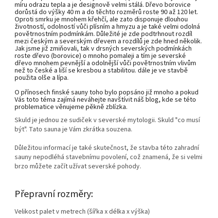
míru odrazu tepla a je designově velmi stálá. Dřevo borovice
dorůstá do výšky 40 m a do těchto rozměrů roste 90 až 120 let.
Oproti smrku je mnohem křehčí, ale zato disponuje dlouhou
životností, odolností vůči plísním a hmyzu a je také velmi odolná
povětrnostním podmínkám. Důležité je zde podtrhnout rozdíl
mezi českým a severským dřevem a rozdílů je zde hned několik.
Jak jsme již zmiňovali, tak v drsných severských podmínkách
roste dřevo (borovice) o mnoho pomaleji a tím je severské
dřevo mnohem pevnější a odolnější vůči povětrnostním vlivům
než to české a liší se kresbou a stabilitou. dále je ve stavbě
použita olše a lípa.
O přínosech finské sauny toho bylo popsáno již mnoho a pokud
Vás toto téma zajímá neváhejte navštívit náš blog, kde se této
problematice věnujeme pěkně zblízka.
Skuld je jednou ze sudiček v severské mytologii. Skuld "co musí
být". Tato sauna je Vám zkrátka souzena.
Důležitou informací je také skutečnost, že stavba této zahradní
sauny nepodléhá stavebnímu povolení, což znamená, že si velmi
brzo můžete začít užívat severské pohody.
Přepravní rozměry:
Velikost palet v metrech (šířka x délka x výška)