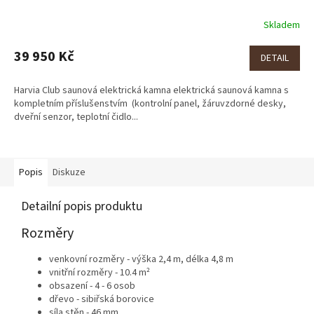
Skladem
39 950 Kč
DETAIL
Harvia Club saunová elektrická kamna elektrická saunová kamna s
kompletním příslušenstvím (kontrolní panel, žáruvzdorné desky,
dveřní senzor, teplotní čidlo...
Popis
Diskuze
Detailní popis produktu
Rozměry
venkovní rozměry - výška
2,4 m, délka 4,8 m
vnitřní rozměry - 10.4 m²
obsazení - 4 - 6 osob
dřevo - sibiřská borovice
síla stěn - 46 mm