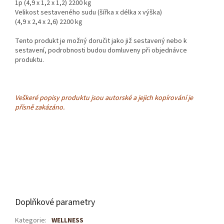
1p (4,9 x 1,2 x 1,2) 2200 kg
Velikost sestaveného sudu (šířka x délka x výška)
(4,9 x 2,4 x 2,6) 2200 kg
Tento produkt je možný doručit jako již sestavený nebo k
sestavení, podrobnosti budou domluveny při objednávce
produktu.
Veškeré popisy produktu jsou autorské a jejich kopírování je
přísně zakázáno.
Doplňkové parametry
Kategorie
:
WELLNESS