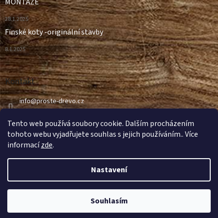
MONTÁŽE
28.1.2025
Finské koty -originální stavby
8.1.2025
Kontakt
info
@
proste-drevo.cz
499 498 997
Tento web používá soubory cookie. Dalším procházením
tohoto webu vyjadřujete souhlas s jejich používáním.. Více
informací
zde
.
Nastavení
Vytvořil Shoptet
Souhlasím
Copyright 2026
ProsteDrevo.cz
. Všechna práva vyhrazena.