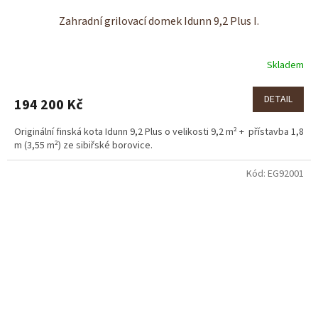
Zahradní grilovací domek Idunn 9,2 Plus I.
Skladem
DETAIL
194 200 Kč
Originální finská kota Idunn 9,2 Plus o velikosti 9,2 m² + přístavba 1,8
m (3,55 m²) ze sibiřské borovice.
Kód:
EG92001