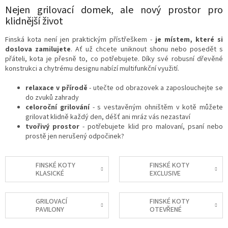
Nejen grilovací domek, ale nový prostor pro
klidnější život
Finská kota není jen praktickým přístřeškem -
je místem, které si
doslova zamilujete
. Ať už chcete uniknout shonu nebo posedět s
přáteli, kota je přesně to, co potřebujete. Díky své robusní dřevěné
konstrukci a chytrému designu nabízí multifunkční využití.
relaxace v přírodě
- utečte od obrazovek a zaposlouchejte se
do zvuků zahrady
celoroční grilování
- s vestavěným ohništěm v kotě můžete
grilovat klidně každý den, déšť ani mráz vás nezastaví
tvořivý prostor
- potřebujete klid pro malovaní, psaní nebo
prostě jen nerušený odpočinek?
FINSKÉ KOTY
FINSKÉ KOTY
KLASICKÉ
EXCLUSIVE
GRILOVACÍ
FINSKÉ KOTY
PAVILONY
OTEVŘENÉ