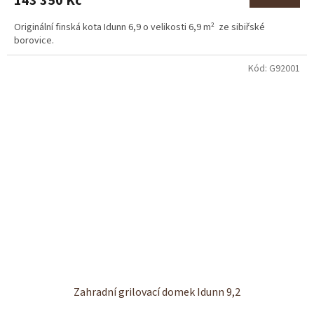
143 350 Kč
Originální finská kota Idunn 6,9 o velikosti 6,9 m² ze sibiřské
borovice.
Kód:
G92001
Zahradní grilovací domek Idunn 9,2