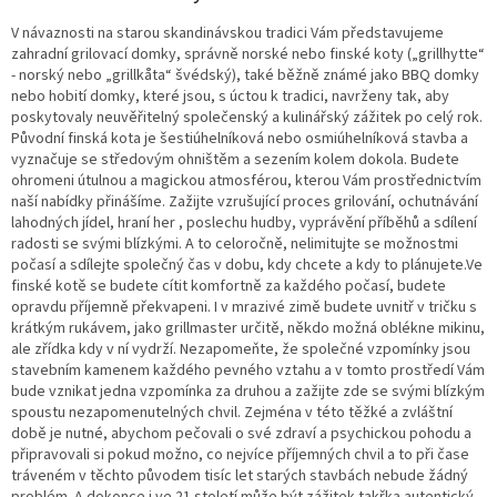
V návaznosti na starou skandinávskou tradici Vám představujeme
zahradní grilovací domky, správně norské nebo finské koty („grillhytte“
- norský nebo „grillkåta“ švédský), také běžně známé jako BBQ domky
nebo hobití domky, které jsou, s úctou k tradici, navrženy tak, aby
poskytovaly neuvěřitelný společenský a kulinářský zážitek po celý rok.
Původní finská kota je šestiúhelníková nebo osmiúhelníková stavba a
vyznačuje se středovým ohništěm a sezením kolem dokola. Budete
ohromeni útulnou a magickou atmosférou, kterou Vám prostřednictvím
naší nabídky přinášíme. Zažijte vzrušující proces grilování, ochutnávání
lahodných jídel, hraní her , poslechu hudby, vyprávění příběhů a sdílení
radosti se svými blízkými. A to celoročně, nelimitujte se možnostmi
počasí a sdílejte společný čas v dobu, kdy chcete a kdy to plánujete.
Ve
finské kotě se budete cítit komfortně za každého počasí, budete
opravdu příjemně překvapeni. I v mrazivé zimě budete uvnitř v tričku s
krátkým rukávem, jako grillmaster určitě, někdo možná oblékne mikinu,
ale zřídka kdy v ní vydrží. Nezapomeňte, že společné vzpomínky jsou
stavebním kamenem každého pevného vztahu a v tomto prostředí Vám
bude vznikat jedna vzpomínka za druhou a zažijte zde se svými blízkým
spoustu nezapomenutelných chvil. Zejména v této těžké a zvláštní
době je nutné, abychom pečovali o své zdraví a psychickou pohodu a
připravovali si pokud možno, co nejvíce příjemných chvil a to při čase
tráveném v těchto původem tisíc let starých stavbách nebude žádný
problém. A dokonce i ve 21.století může být zážitek takřka autentický.