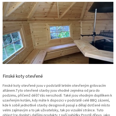
Finské koty otevřené
Finské koty otevřené jsou v podstatě letním otevřeným grilovacím
altánem.
Tyto otevřené stavby jsou vhodné zejména od jara do
podzimu, přičemž déšť Vás nerozhodí. Také jsou vhodným doplňkem k
uzavřeným kotám, kdy máte k dispozici v podstatě celé BBQ zázemí,
kde k sobě jednotlivé stavby designově pasují a dělají dotčené místo
velmi zajímavým a to jak uživatelsky, tak po vizuální stránce. Tuto
oblast lze doplnit i dalšími produkty z naší nabídky Prostě dřevo, jako