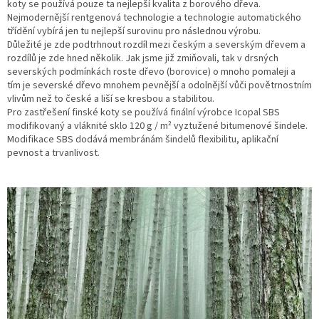
koty se používá pouze ta nejlepší kvalita z borového dřeva.
Nejmodernější rentgenová technologie a technologie automatického
třídění vybírá jen tu nejlepší surovinu pro následnou výrobu.
Důležité je zde podtrhnout rozdíl mezi českým a severským dřevem a
rozdílů je zde hned několik. Jak jsme již zmiňovali, tak v drsných
severských podmínkách roste dřevo (borovice) o mnoho pomaleji a
tím je severské dřevo mnohem pevnější a odolnější vůči povětrnostním
vlivům než to české a liší se kresbou a stabilitou.
Pro zastřešení finské koty se používá finální výrobce Icopal SBS
modifikovaný a vláknité sklo 120 g / m² vyztužené bitumenové šindele.
Modifikace SBS dodává membránám šindelů flexibilitu, aplikační
pevnost a trvanlivost.