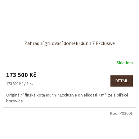
Zahradní grilovací domek Idunn 7 Exclusive
Skladem
173 500 Kč
DETAIL
Měrná
173 500 Kč / 1 ks
cena:
Originální finská kota Idunn 7 Exclusive o velikosti 7 m² ze sibiřské
borovice.
Kód:
P92001