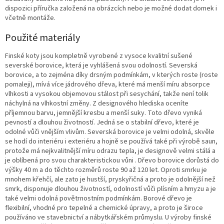
dispozici příručka založená na obrázcích nebo je možné dodat domek i
včetně montáže.
Použité materiály
Finské koty jsou kompletně vyrobené z vysoce kvalitní sušené
severské borovice, která je vyhlášená svou odolností. Severská
borovice, a to zejména díky drsným podmínkám, v kterých roste (roste
pomaleji), mívá
více jádrového dřeva, které má menší míru absorpce
vlhkosti a vysokou objemovou stálost při sesychání, takže není tolik
náchylná na vlhkostní změny. Z designového hlediska
oceníte
příjemnou barvu, jemnější kresbu a menší suky. Toto dřevo vyniká
pevností a dlouhou životností. Jedná se o stabilní dřevo, které je
odolné vůči vnějším vlivům. Severská borovice je velmi odolná, skvěle
se hodí do interiéru i exteriéru a hojně se používá také při výrobě saun,
protože má nejkvalitnější míru odrazu tepla, je designově velmi stálá a
je oblíbená pro svou charakteristickou vůni . Dřevo borovice dorůstá do
výšky 40 m a do těchto rozměrů roste 90 až 120 let. Oproti smrku je
mnohem křehčí, ale zato je hustší, pryskyřičná a proto je odolnější než
smrk, disponuje dlouhou životností, odolností vůči plísním a hmyzu a je
také velmi odolná povětrnostním podmínkám.
Borové dřevo je
flexibilní, vhodné pro tepelné a chemické úpravy, a proto je široce
používáno ve stavebnictví a nábytkářském průmyslu. U výroby finské