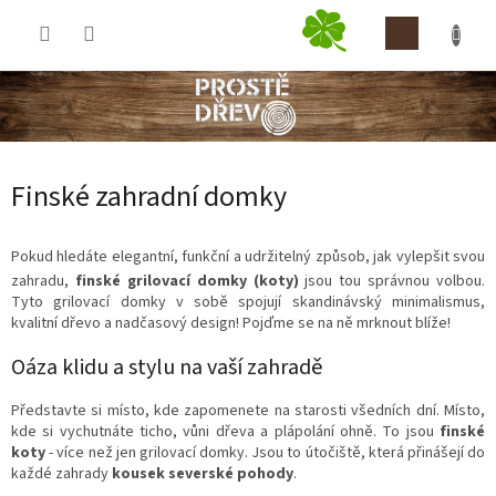
Přejít
NÁKUP
na
obsah
KOŠÍK
Finské zahradní domky
Pokud hledáte elegantní, funkční a udržitelný způsob, jak vylepšit svou
zahradu,
finské grilovací domky (koty)
jsou tou správnou volbou.
Tyto grilovací domky v sobě spojují skandinávský minimalismus,
kvalitní dřevo a nadčasový design! Pojďme se na ně mrknout blíže!
Oáza klidu a stylu na vaší zahradě
Představte si místo, kde zapomenete na starosti všedních dní. Místo,
kde si vychutnáte ticho, vůni dřeva a plápolání ohně. To jsou
finské
koty
- více než jen grilovací domky. Jsou to útočiště, která přinášejí do
každé zahrady
kousek severské pohody
.