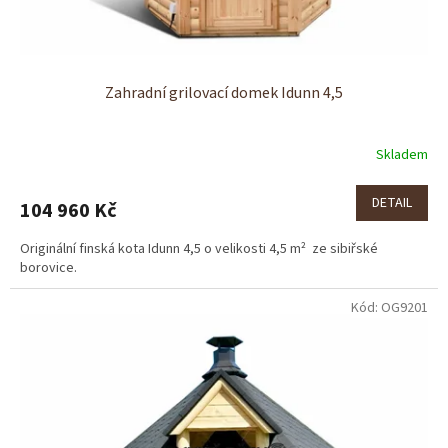
t
ů
Zahradní grilovací domek Idunn 4,5
Skladem
DETAIL
104 960 Kč
Originální finská kota Idunn 4,5 o velikosti 4,5 m² ze sibiřské
borovice.
Kód:
OG9201