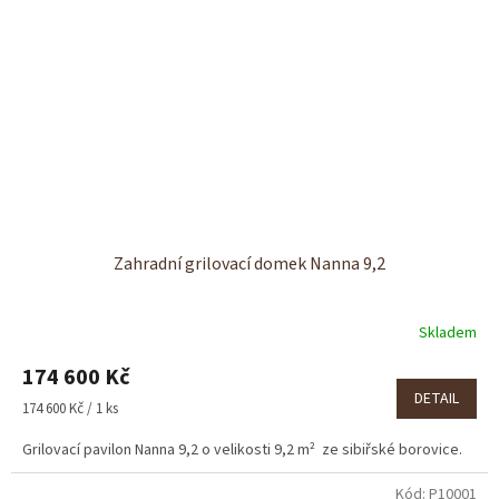
Zahradní grilovací domek Nanna 9,2
Skladem
174 600 Kč
DETAIL
Měrná
174 600 Kč / 1 ks
cena:
Grilovací pavilon Nanna 9,2 o velikosti 9,2 m² ze sibiřské borovice.
Kód:
P10001