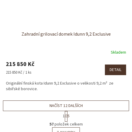
Zahradní grilovací domek Idunn 9,2 Exclusive
Skladem
215 850 Kč
DETAIL
Měrná
215 850 Kč / 1 ks
cena:
Originální finská kota Idunn 9,2 Exclusive o velikosti 9,2 m² ze
sibiřské borovice.
NAČÍST 12 DALŠÍCH
S
1
5
t
O
r
57
položek celkem
v
á