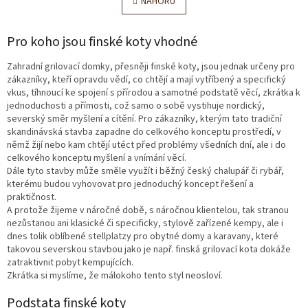
l
NAHORU
n
á
k
o
d
v
Pro koho jsou finské koty vhodné
a
á
c
n
í
Zahradní grilovací domky, přesněji finské koty, jsou jednak určeny pro
í
p
zákazníky, kteří opravdu vědí, co chtějí a mají vytříbený a specifický
r
vkus, tíhnoucí ke spojení s přírodou a samotné podstatě věcí, zkrátka k
v
jednoduchosti a přímosti, což samo o sobě vystihuje nordický,
k
severský směr myšlení a cítění. Pro zákazníky, kterým tato tradiční
y
skandinávská stavba zapadne do celkového konceptu prostředí, v
v
němž žijí nebo kam chtějí utéct před problémy všedních dní, ale i do
ý
celkového konceptu myšlení a vnímání věcí.
p
Dále tyto stavby může směle využít i běžný český chalupář či rybář,
i
kterému budou vyhovovat pro jednoduchý koncept řešení a
s
praktičnost.
u
A protože žijeme v náročné době, s náročnou klientelou, tak stranou
nezůstanou ani klasické či specificky, stylově zařízené kempy, ale i
dnes tolik oblíbené stellplatzy pro obytné domy a karavany, které
takovou severskou stavbou jako je např. finská grilovací kota dokáže
zatraktivnit pobyt kempujících.
Zkrátka si myslíme, že málokoho tento styl neosloví.
Podstata finské koty