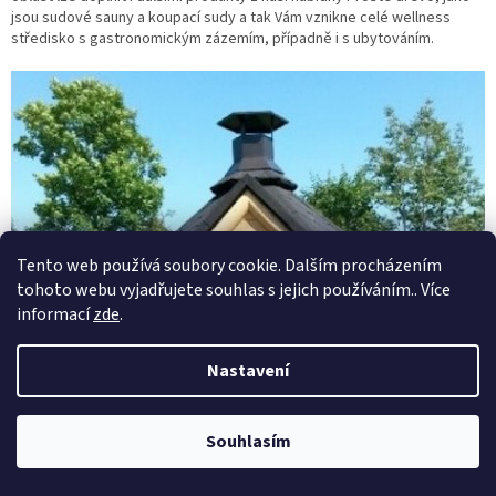
jsou sudové sauny a koupací sudy a tak Vám vznikne celé wellness
středisko s gastronomickým zázemím, případně i s ubytováním.
Tento web používá soubory cookie. Dalším procházením
tohoto webu vyjadřujete souhlas s jejich používáním.. Více
informací
zde
.
Nastavení
Souhlasím