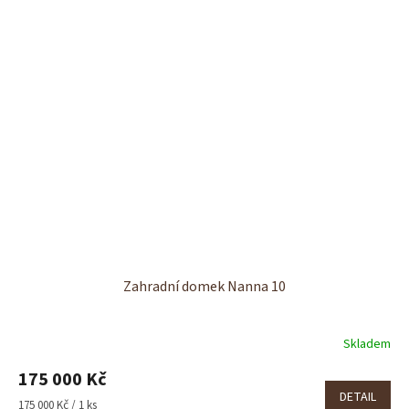
Zahradní domek Nanna 10
Skladem
175 000 Kč
DETAIL
Měrná
175 000 Kč / 1 ks