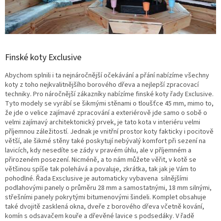
Finské koty Exclusive
Abychom splnili i ta nejnáročnější očekávání a přání nabízíme všechny
koty z toho nejkvalitnějšího borového dřeva a nejlepší zpracovací
techniky. Pro náročnější zákazníky nabízíme finské koty řady Exclusive.
Tyto modely se vyrábí se šikmými stěnami o tloušťce 45 mm, mimo to,
že jde o velice zajímavé zpracování a exteriérově jde samo o sobě o
velmi zajímavý architektonický prvek, je tato kota v interiéru velmi
příjemnou záležitostí. Jednak je vnitřní prostor koty fakticky i pocitově
větší, ale šikmé stěny také poskytují nebývalý komfort při sezení na
lavicích, kdy nesedíte se zády v pravém úhlu, ale v příjemném a
přirozeném posezení. Nicméně, a to nám můžete věřit, v kotě se
většinou spíše tak polehává a povaluje, zkrátka, tak jak je Vám to
pohodlné. Řada Exsclusive je automaticky vybavena silnějšími
podlahovými panely o průměru 28 mm a samostatnými, 18 mm silnými,
střešními panely pokrytými bitumenovými šindeli. Komplet obsahuje
také dvojitě zasklená okna, dveře z borového dřeva včetně kování,
komín s odsavačem kouře a dřevěné lavice s podsedáky. V řadě