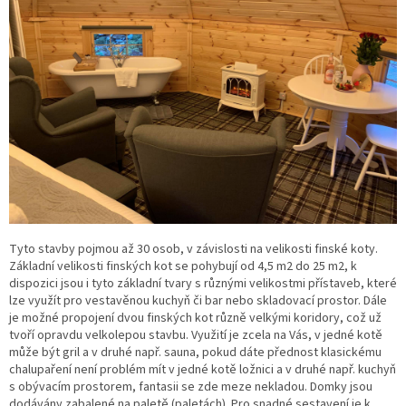
Tyto stavby pojmou až 30 osob, v závislosti na velikosti finské koty.
Základní velikosti finských kot se pohybují od 4,5 m2 do 25 m2, k
dispozici jsou i tyto základní tvary s různými velikostmi přístaveb, které
lze využít pro vestavěnou kuchyň či bar nebo skladovací prostor. Dále
je možné propojení dvou finských kot různě velkými koridory, což už
tvoří opravdu velkolepou stavbu. Využití je zcela na Vás, v jedné kotě
může být gril a v druhé např. sauna, pokud dáte přednost klasickému
chalupaření není problém mít v jedné kotě ložnici a v druhé např. kuchyň
s obývacím prostorem, fantasii se zde meze nekladou. Domky jsou
dodávány zabalené na paletě (paletách). Pro snadné sestavení je k