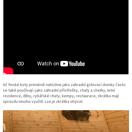
Ač finské koty primárně nabízíme jako zahradní grilovací domky často
se také používají i jako zahradní přístřešky, chaty a chatky, letní
rezidence, dílny, rybářské chaty, kempy, restaurace, zkrátka mají
opravdu mnoho využití. Lze je zkrátka obývat.