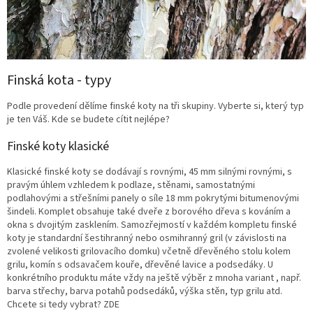
Finská kota - typy
Podle provedení dělíme finské koty na tři skupiny. Vyberte si, který typ
je ten Váš. Kde se budete cítit nejlépe?
Finské koty klasické
Klasické finské koty se dodávají s rovnými, 45 mm silnými rovnými, s
pravým úhlem vzhledem k podlaze, stěnami, samostatnými
podlahovými a střešními panely o síle 18 mm pokrytými bitumenovými
šindeli. Komplet obsahuje také dveře z borového dřeva s kováním a
okna s dvojitým zasklením. Samozřejmostí v každém kompletu finské
koty je standardní šestihranný nebo osmihranný gril (v závislosti na
zvolené velikosti grilovacího domku) včetně dřevěného stolu kolem
grilu, komín s odsavačem kouře, dřevěné lavice a podsedáky. U
konkrétního produktu máte vždy na ještě výběr z mnoha variant , např.
barva střechy, barva potahů podsedáků, výška stěn, typ grilu atd.
Chcete si tedy vybrat? ZDE