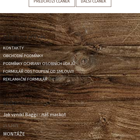
PŘEDCHOZÍ ČLÁNEK
DALŠÍ ČLÁNEK
Z
á
p
a
Informace pro vás
t
KONTAKTY
í
OBCHODNÍ PODMÍNKY
PODMÍNKY OCHRANY OSOBNÍCH ÚDAJŮ
FORMULÁŘ ODSTOUPENÍ OD SMLOUVY
REKLAMAČNÍ FORMULÁŘ
BLOG
Jak vznikl Baggi - náš maskot
15.5.2025
MONTÁŽE