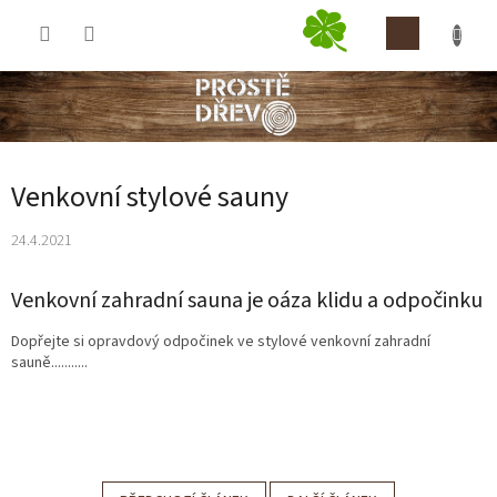
Přejít
NÁKUP
na
obsah
KOŠÍK
Venkovní stylové sauny
24.4.2021
Venkovní zahradní sauna je oáza klidu a odpočinku
Dopřejte si opravdový odpočinek ve stylové venkovní zahradní
sauně...........