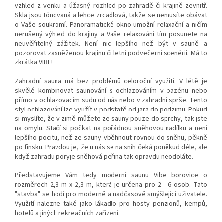
vzhled z venku a úžasný rozhled po zahradě či krajině zevnitř.
Skla jsou tónovaná a lehce zrcadlová, takže se nemusíte obávat
o Vaše soukromí. Panoramatické okno umožní relaxační a ničím
nerušený výhled do krajiny a Vaše relaxování tím posunete na
neuvěřitelný zážitek. Není nic lepšího než být v sauně a
pozorovat zasněženou krajinu či letní podvečerní scenérii. Má to
zkrátka VIBE!
Zahradní sauna má bez problémů celoroční využití. V létě je
skvělé kombinovat saunování s ochlazováním v bazénu nebo
přímo v ochlazovacím sudu od nás nebo v zahradní sprše. Tento
styl ochlazování lze využít v podstatě od jara do podzimu. Pokud
si myslíte, že v zimě můžete ze sauny pouze do sprchy, tak jste
na omylu. Stačí si počkat na pořádnou sněhovou nadílku a není
lepšího pocitu, než ze sauny vběhnout rovnou do sněhu, pěkně
po finsku. Pravdou je, že u nás se na sníh čeká poněkud déle, ale
když zahradu poryje sněhová peřina tak opravdu neodoláte.
Představujeme Vám tedy moderní saunu Vibe borovice o
rozměrech 2,3 m x 2,3 m
, která je určena pro 2 - 6 osob. Tato
"stavba" se hodí pro moderně a nadčasově smýšlející uživatele.
Využití nalezne také jako lákadlo pro hosty penzionů, kempů,
hotelů a jiných rekreačních zařízení.