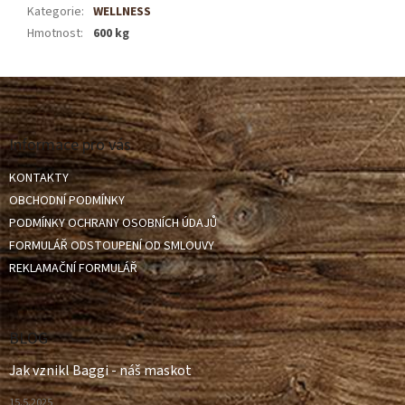
Kategorie
:
WELLNESS
Hmotnost
:
600 kg
Z
á
p
a
Informace pro vás
t
KONTAKTY
í
OBCHODNÍ PODMÍNKY
PODMÍNKY OCHRANY OSOBNÍCH ÚDAJŮ
FORMULÁŘ ODSTOUPENÍ OD SMLOUVY
REKLAMAČNÍ FORMULÁŘ
BLOG
Jak vznikl Baggi - náš maskot
15.5.2025