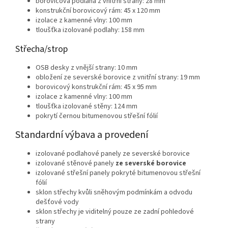
borovicová podlaha z vnitřní strany: 28 mm
konstrukční borovicový rám: 45 x 120 mm
izolace z kamenné vlny: 100 mm
tloušťka izolované podlahy: 158 mm
Střecha/strop
OSB desky z vnější strany: 10 mm
obložení ze severské borovice z vnitřní strany: 19 mm
borovicový konstrukční rám: 45 x 95 mm
izolace z kamenné vlny: 100 mm
tloušťka izolované stěny: 124 mm
pokrytí černou bitumenovou střešní fólií
Standardní výbava a provedení
izolované podlahové panely ze severské borovice
izolované stěnové panely
ze severské borovice
izolované střešní panely pokryté bitumenovou střešní
fólií
sklon střechy kvůli sněhovým podmínkám a odvodu
dešťové vody
sklon střechy je viditelný pouze ze zadní pohledové
strany