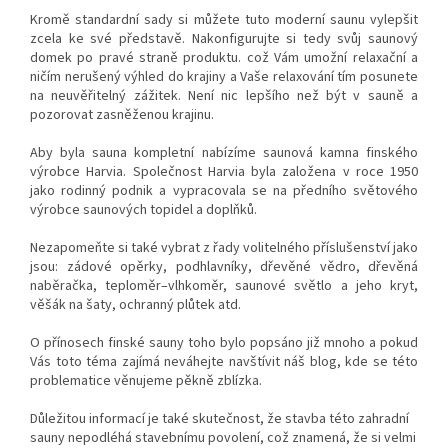
Kromě standardní sady si můžete tuto moderní saunu vylepšit
zcela ke své představě. Nakonfigurujte si tedy svůj saunový
domek po pravé straně produktu. což Vám umožní relaxační a
ničím nerušený výhled do krajiny a Vaše relaxování tím posunete
na neuvěřitelný zážitek. Není nic lepšího než být v sauně a
pozorovat zasněženou krajinu.
Aby byla sauna kompletní nabízíme saunová kamna finského
výrobce Harvia. Společnost Harvia byla založena v roce 1950
jako rodinný podnik a vypracovala se na předního světového
výrobce saunových topidel a doplňků.
Nezapomeňte si také vybrat z řady volitelného příslušenství jako
jsou: zádové opěrky, podhlavníky, dřevěné vědro, dřevěná
naběračka, teploměr–vlhkoměr, saunové světlo a jeho kryt,
věšák na šaty, ochranný plůtek atd.
O přínosech finské sauny toho bylo popsáno již mnoho a pokud
Vás toto téma zajímá neváhejte navštívit náš blog, kde se této
problematice věnujeme pěkně zblízka.
Důležitou informací je také skutečnost, že stavba této zahradní
sauny nepodléhá stavebnímu povolení, což znamená, že si velmi