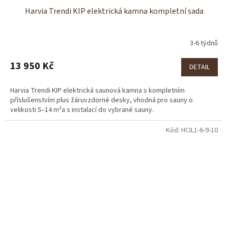
Harvia Trendi KIP elektrická kamna kompletní sada
3-6 týdnů
13 950 Kč
DETAIL
Harvia Trendi KIP elektrická saunová kamna s kompletním
příslušenstvím plus žáruvzdorné desky, vhodná pro sauny o
velikosti 5–14 m³a s instalací do vybrané sauny.
Kód:
HCIL1-6-9-10