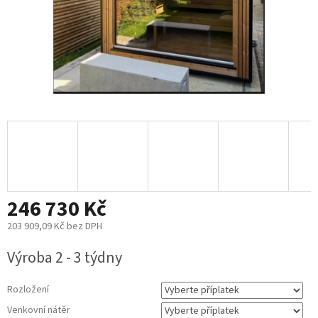
246 730 Kč
203 909,09 Kč
bez DPH
Měrná
Výroba 2 - 3 týdny
cena:
Rozložení
Venkovní nátěr