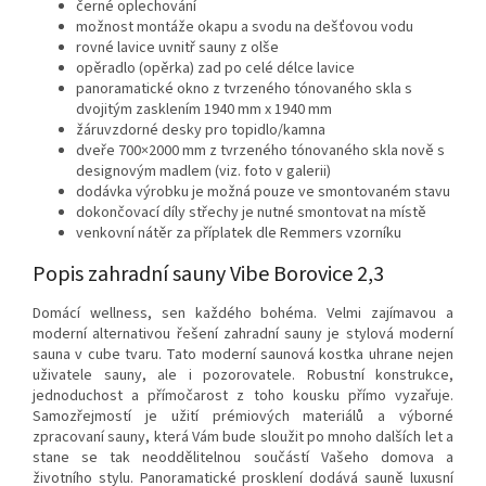
černé oplechování
možnost montáže okapu a svodu na dešťovou vodu
rovné lavice uvnitř sauny z olše
opěradlo (opěrka) zad po celé délce lavice
panoramatické okno z tvrzeného tónovaného skla s
dvojitým zasklením 1940 mm x 1940 mm
žáruvzdorné desky pro topidlo/kamna
dveře 700×2000 mm z tvrzeného tónovaného skla nově s
designovým madlem (viz. foto v galerii)
dodávka výrobku je možná pouze ve smontovaném stavu
dokončovací díly střechy je nutné smontovat na místě
venkovní nátěr za příplatek dle Remmers vzorníku
Popis zahradní sauny Vibe Borovice 2,3
Domácí wellness, sen každého bohéma. Velmi zajímavou a
moderní alternativou řešení zahradní sauny je stylová moderní
sauna v cube tvaru. Tato moderní saunová kostka uhrane nejen
uživatele sauny, ale i pozorovatele. Robustní konstrukce,
jednoduchost a přímočarost z toho kousku přímo vyzařuje.
Samozřejmostí je užití prémiových materiálů a výborné
zpracovaní sauny, která Vám bude sloužit po mnoho dalších let a
stane se tak neoddělitelnou součástí Vašeho domova a
životního stylu. Panoramatické prosklení dodává sauně luxusní