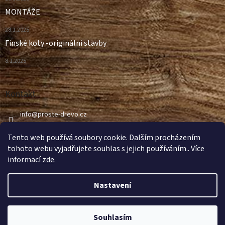
MONTÁŽE
28.1.2025
Finské koty -originální stavby
8.1.2025
Kontakt
info
@
proste-drevo.cz
499 498 997
Tento web používá soubory cookie. Dalším procházením
tohoto webu vyjadřujete souhlas s jejich používáním.. Více
informací
zde
.
Nastavení
Vytvořil Shoptet
Souhlasím
Copyright 2026
ProsteDrevo.cz
. Všechna práva vyhrazena.