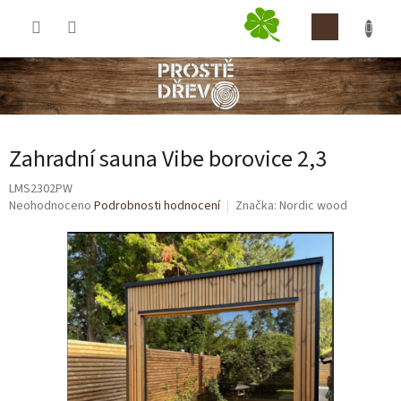
Přejít
NÁKUP
na
obsah
KOŠÍK
Zahradní sauna Vibe borovice 2,3
LMS2302PW
Průměrné
Neohodnoceno
Podrobnosti hodnocení
Značka:
Nordic wood
hodnocení
produktu
je
0,0
z
5
hvězdiček.