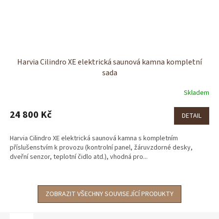
Harvia Cilindro XE elektrická saunová kamna kompletní
sada
Skladem
24 800 Kč
DETAIL
Harvia Cilindro XE elektrická saunová kamna s kompletním
příslušenstvím k provozu (kontrolní panel, žáruvzdorné desky,
dveřní senzor, teplotní čidlo atd.), vhodná pro...
ZOBRAZIT VŠECHNY SOUVISEJÍCÍ PRODUKTY