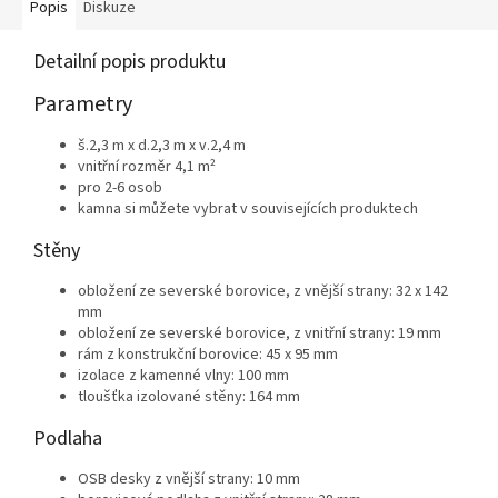
Popis
Diskuze
Detailní popis produktu
Parametry
š.2,3 m x d.2,3 m x v.2,4 m
vnitřní rozměr 4,1 m²
pro 2-6 osob
kamna si můžete vybrat v souvisejících produktech
Stěny
obložení ze severské borovice, z vnější strany: 32 x 142
mm
obložení ze severské borovice, z vnitřní strany: 19 mm
rám z konstrukční borovice: 45 x 95 mm
izolace z kamenné vlny: 100 mm
tloušťka izolované stěny: 164 mm
Podlaha
OSB desky z vnější strany: 10 mm