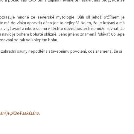
o a pokud Vás toto téma zajímá neváhejte naštívit náš blog, kde se
ozrazuje mnohé ze severské mytologie. Bůh Ull jehož otčímem je
á do vínku opravdu dáno jen to nejlepší. Nejen, že je krásný a má
ě a v lyžování a nikdo se mu v těchto dovednostech nemůže rovnat. Je
 a navíc je bohem bohaté sklizně. Jeho jméno znamená "sláva". Co lépe
menování po tak velkolepém bohu.
to zahradní sauny nepodléhá stavebnímu povolení, což znamená, že si
ání je přísně zakázáno.