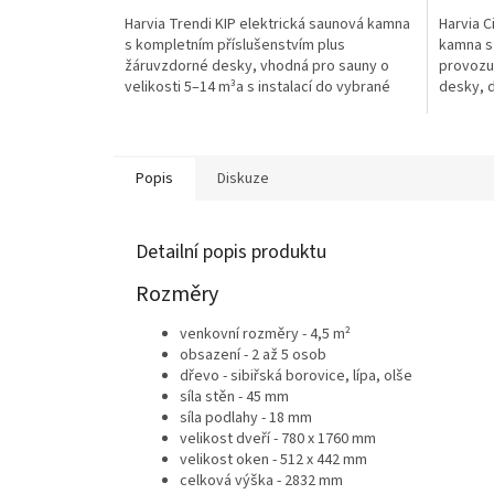
Harvia Trendi KIP elektrická saunová kamna
Harvia C
s kompletním příslušenstvím plus
kamna s
žáruvzdorné desky, vhodná pro sauny o
provozu 
velikosti 5–14 m³a s instalací do vybrané
desky, d
sauny.
vhodná p
Popis
Diskuze
Detailní popis produktu
Rozměry
venkovní rozměry - 4,5
m²
obsazení - 2 až 5 osob
dřevo - sibiřská borovice, lípa, olše
síla stěn - 45 mm
síla podlahy - 18 mm
velikost dveří - 780 x 1760 mm
velikost oken - 512 x 442 mm
celková výška - 2832 mm