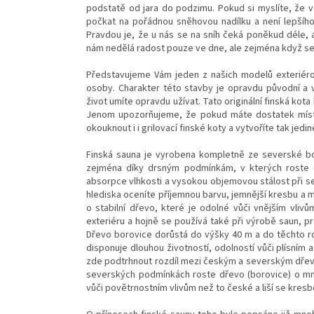
podstatě od jara do podzimu. Pokud si myslíte, že v
počkat na pořádnou sněhovou nadílku a není lepšíh
Pravdou je, že u nás se na sníh čeká poněkud déle, 
nám nedělá radost pouze ve dne, ale zejména když se 
Představujeme Vám jeden z našich modelů exteriérov
osoby. Charakter této stavby je opravdu původní a v
život umíte opravdu užívat. Tato originální finská k
Jenom upozorňujeme, že pokud máte dostatek místa
okouknout i i grilovací finské koty a vytvoříte tak j
Finská sauna je vyrobena kompletně ze severské bor
zejména díky drsným podmínkám, v kterých roste (
absorpce vlhkosti a vysokou objemovou stálost při se
hlediska
oceníte příjemnou barvu, jemnější kresbu a m
o stabilní dřevo, které je odolné vůči vnějším vlivů
exteriéru a hojně se používá také při výrobě saun, pr
Dřevo borovice dorůstá do výšky 40 m a do těchto ro
disponuje dlouhou životností, odolností vůči plísním
zde podtrhnout rozdíl mezi českým a severským dřevem
severských podmínkách roste dřevo (borovice) o mn
vůči povětrnostním vlivům než to české a liší se kresbo