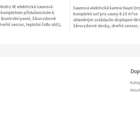
ilindro XE elektrická saunová
Saunová elektrická kamna Huum Dro
 kompletním příslušenstvím k
kompletní set pro sauny 8-15 m³se
(kontrolní panel, žáruvzdorné
skleněným ovládacím displejem Wi-F
veřní senzor, teplotní čidlo atd.),
žáruvzdorné desky, dveřní senzor, 
ro...
čidlo atd....
Dop
Kate
Hmot