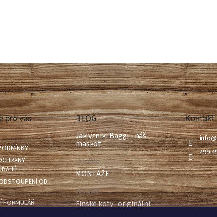
e pro vás
BLOG
Kontakt
Jak vznikl Baggi - náš
info
@
maskot
PODMÍNKY
499 4
OCHRANY
15.5.2025
ÚDAJŮ
MONTÁŽE
ODSTOUPENÍ OD
28.1.2025
Í FORMULÁŘ
Finské koty -originální
stavby