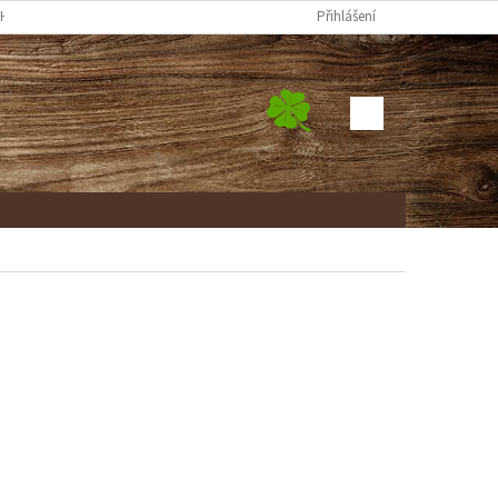
H ÚDAJŮ
FORMULÁŘ ODSTOUPENÍ OD SMLOUVY
Přihlášení
REKLAMAČNÍ FORM
NÁKUPNÍ
KOŠÍK