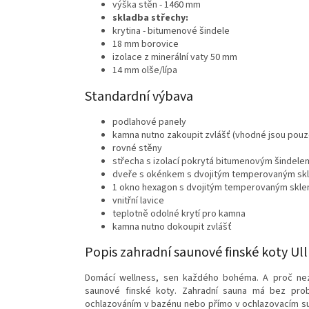
výška stěn - 1460 mm
skladba střechy:
krytina - bitumenové šindele
18 mm borovice
izolace z minerální vaty 50 mm
14 mm olše/lípa
Standardní výbava
podlahové panely
kamna nutno zakoupit zvlášť (vhodné jsou pouze
rovné stěny
střecha s izolací pokrytá bitumenovým šindele
dveře s okénkem s dvojitým temperovaným skl
1 okno hexagon s dvojitým temperovaným skl
vnitřní lavice
teplotně odolné krytí pro kamna
kamna nutno dokoupit zvlášť
Popis zahradní saunové finské koty Ull
Domácí wellness, sen každého bohéma. A proč neza
saunové finské koty. Zahradní sauna má bez probl
ochlazováním v bazénu nebo přímo v ochlazovacím sud