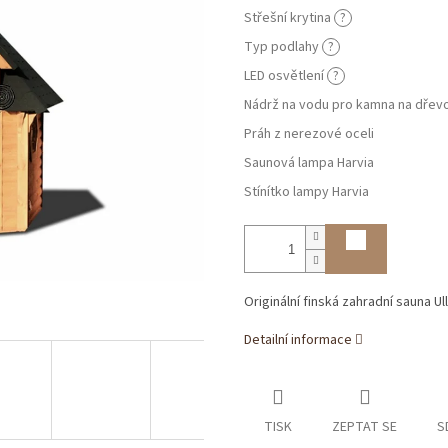
Střešní krytina
?
Typ podlahy
?
LED osvětlení
?
Nádrž na vodu pro kamna na dřev
Práh z nerezové oceli
Saunová lampa Harvia
Stínítko lampy Harvia
Originální finská zahradní sauna Ull
Detailní informace
TISK
ZEPTAT SE
S