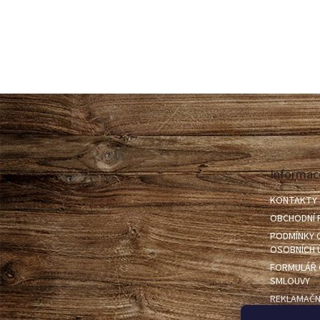
Z
á
p
a
t
Informac
í
KONTAKTY
OBCHODNÍ 
PODMÍNKY 
OSOBNÍCH 
FORMULÁŘ 
SMLOUVY
REKLAMAČN