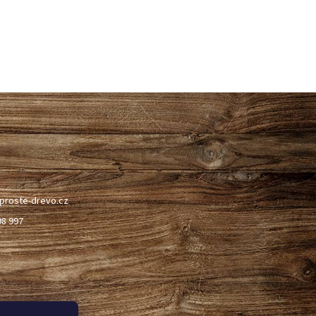
proste-drevo.cz
98 997