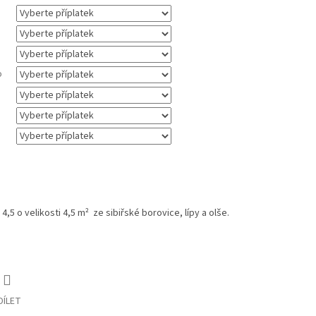
o
 4,5 o velikosti 4,5
m² ze sibiřské borovice, lípy a olše.
DÍLET