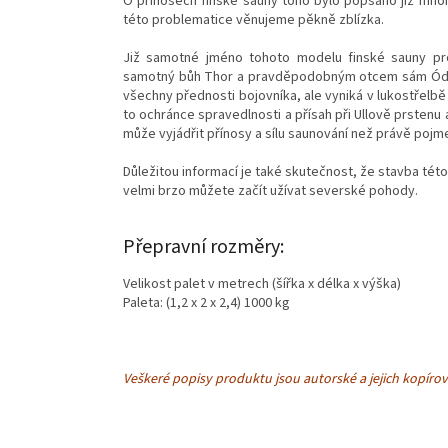
O přínosech finské sauny toho bylo popsáno již mnoh
této problematice věnujeme pěkně zblízka.
Již samotné jméno tohoto modelu finské sauny pr
samotný bůh Thor a pravděpodobným otcem sám Ódin m
všechny přednosti bojovníka, ale vyniká v lukostřelb
to ochránce spravedlnosti a přísah při Ullově prstenu
může vyjádřit přínosy a sílu saunování než právě poj
Důležitou informací je také skutečnost, že stavba té
velmi brzo můžete začít užívat severské pohody.
Přepravní rozměry:
Velikost palet v metrech (šířka x délka x výška)
Paleta: (1,2 x 2 x 2,4) 1000 kg
Veškeré popisy produktu jsou autorské a jejich kopírov