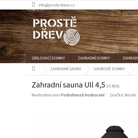
Přejít
info@proste-drevo.cz
na
obsah
GRILOVACÍ DOMKY
ZAHRADNÍ DOMKY
ZAHRAD
Domů
ZAHRADNÍ SAUNY
SAUNOVÉ DOMKY
Zahradní sauna Ull 4,5
SC4501
Průměrné
Neohodnoceno
Podrobnosti hodnocení
Značka:
Nordic
hodnocení
produktu
je
0,0
z
5
hvězdiček.