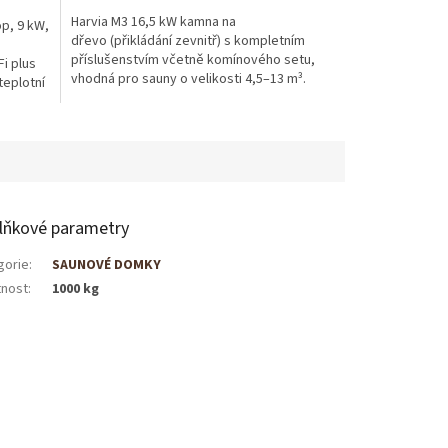
Harvia M3 16,5 kW kamna na
p, 9 kW,
dřevo (přikládání zevnitř) s kompletním
příslušenstvím včetně komínového setu,
i plus
vhodná pro sauny o velikosti 4,5–13 m³.
teplotní
lňkové parametry
gorie
:
SAUNOVÉ DOMKY
nost
:
1000 kg