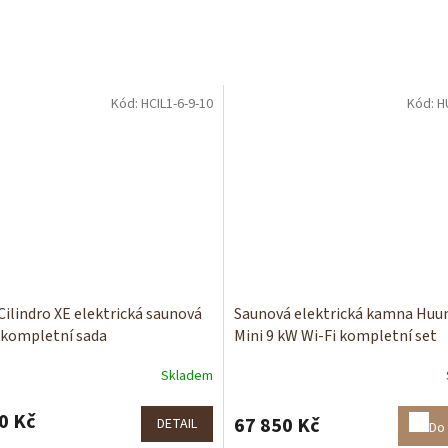
Kód:
HCIL1-6-9-10
Kód:
H
Cilindro XE elektrická saunová
Saunová elektrická kamna Huu
kompletní sada
Mini 9 kW Wi-Fi kompletní set
Skladem
0 Kč
67 850 Kč
DETAIL
Do 