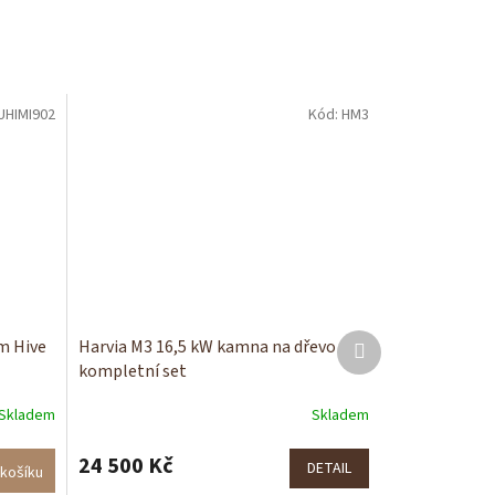
UHIMI902
Kód:
HM3
Další
m Hive
Harvia M3 16,5 kW kamna na dřevo
produkt
kompletní set
Skladem
Skladem
24 500 Kč
DETAIL
košíku