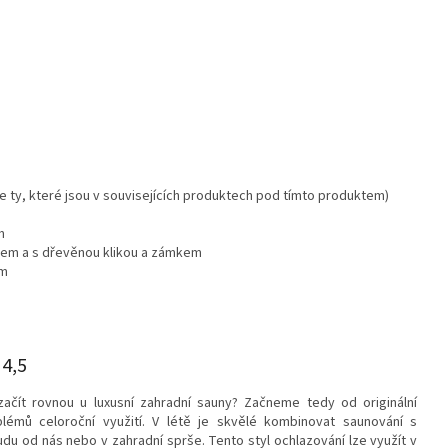
 ty, které jsou v souvisejících produktech pod tímto produktem)
m
em a s dřevěnou klikou a zámkem
em
 4,5
čít rovnou u luxusní zahradní sauny? Začneme tedy od originální
émů celoroční využití. V létě je skvělé kombinovat saunování s
u od nás nebo v zahradní sprše. Tento styl ochlazování lze využít v