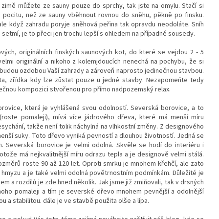
 zimě můžete ze sauny pouze do sprchy, tak jste na omylu. Stačí si
o pocitu, než ze sauny vběhnout rovnou do sněhu, pěkně po finsku.
ale když zahradu poryje sněhová peřina tak opravdu neodoláte. Sníh
setmí, je to přeci jen trochu lepší s ohledem na případné sousedy.
ých, originálních finských saunových kot, do které se vejdou 2 - 5
elmi originální a nikoho z kolemjdoucích nenechá na pochybu, že si
ota budou ozdobou Vaší zahrady a zároveň naprosto jedinečnou stavbou.
, zřídka kdy lze zůstat pouze u jedné stavby. Nezapomeňte tedy
edinečnou kompozici stvořenou pro přímo nadpozemský relax.
ovice, která je vyhlášená svou odolností. Severská borovice, a to
roste pomaleji), mívá
více jádrového dřeva, které má menší míru
sychání, takže není tolik náchylná na vlhkostní změny. Z designového
enší suky. Toto dřevo vyniká pevností a dlouhou životností. Jedná se
m. Severská borovice je velmi odolná. Skvěle se hodí do interiéru i
otože má nejkvalitnější míru odrazu tepla a je designově velmi stálá.
změrů roste 90 až 120 let. Oproti smrku je mnohem křehčí, ale zato
 a hmyzu a je také velmi odolná povětrnostním podmínkám. Důležité je
 a rozdílů je zde hned několik. Jak jsme již zmiňovali, tak v drsných
oho pomaleji a tím je severské dřevo mnohem pevnější a odolnější
u a stabilitou. dále je ve stavbě použita olše a lípa.