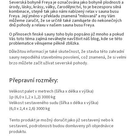
Severská bohyně Freya je označována jako bohyně plodnosti a
úrody, lásky,
krásy, války, čarodějnictví, to je bezesporu silná
kombinace, stejně tak jako námi nabízený relax v sauna busu
Freya. Její jméno v překladu znamená "milovaná" a my Vám
můžeme zaručit, že se určitě také zamilujete do nekonečných
dnů pohody a relaxu v našem sauna busu Freya.
O přínosech finské sauny toho bylo popsáno již mnoho a pokud
Vás toto téma zajímá neváhejte navštívit náš blog, kde se této
problematice věnujeme pěkně zblízka.
Důležitou informací je také skutečnost, že stavba této zahradní
sauny nepodléhá stavebnímu povolení, což znamená, že si velmi
brzo můžete začít užívat severské pohody.
Přepravní rozměry:
Velikost palet v metrech (šířka x délka x výška)
1p (6,0 x 1,2 x 1,2) 3000 kg
Velikost sestaveného sudu (šířka x délka x výška)
(6,0 x 2,4 x 2,6) 3000 kg
Tento produkt je možný doručit jako již sestavený nebo k
sestavení, podrobnosti budou domluveny při objednávce
produktu.