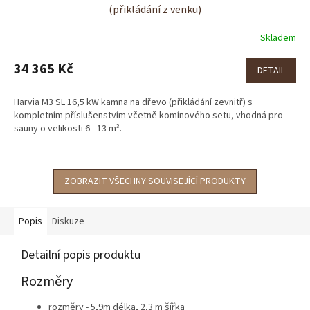
(přikládání z venku)
Skladem
34 365 Kč
DETAIL
Harvia M3 SL 16,5 kW kamna na dřevo (přikládání zevnitř) s
kompletním příslušenstvím včetně komínového setu, vhodná pro
sauny o velikosti 6 –13 m³.
ZOBRAZIT VŠECHNY SOUVISEJÍCÍ PRODUKTY
Popis
Diskuze
Detailní popis produktu
Rozměry
rozměry - 5,9
m délka, 2,3 m šířka