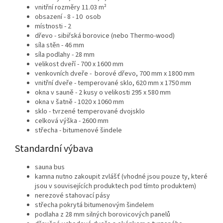
vnitřní rozměry 11.03 m²
obsazení - 8 - 10 osob
místnosti - 2
dřevo - sibiřská borovice (nebo Thermo-wood)
síla stěn - 46 mm
síla podlahy - 28 mm
velikost dveří - 700 x 1600 mm
venkovních dveře - borové dřevo, 700 mm x 1800 mm
vnitřní dveře - temperované sklo, 620 mm x 1750 mm
okna v sauně - 2 kusy o velikosti 295 x 580 mm
okna v šatně -
1020 x 1060 mm
sklo - tvrzené temperované dvojsklo
celková výška - 2600 mm
střecha - bitumenové šindele
Standardní výbava
sauna bus
kamna nutno zakoupit zvlášť (vhodné jsou pouze ty, které
jsou v souvisejících produktech pod tímto produktem)
nerezové stahovací pásy
střecha pokrytá bitumenovým šindelem
podlaha z 28 mm silných borovicových panelů