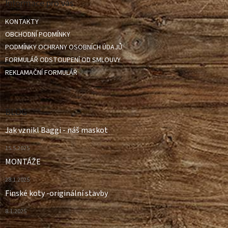
a
Informace pro vás
t
KONTAKTY
í
OBCHODNÍ PODMÍNKY
PODMÍNKY OCHRANY OSOBNÍCH ÚDAJŮ
FORMULÁŘ ODSTOUPENÍ OD SMLOUVY
REKLAMAČNÍ FORMULÁŘ
BLOG
Jak vznikl Baggi - náš maskot
15.5.2025
MONTÁŽE
28.1.2025
Finské koty -originální stavby
8.1.2025