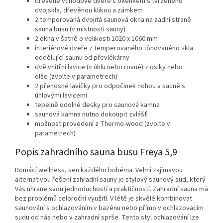
dřevěné vchodové dveře s okénkem s tvrzeného
dvojskla, dřevěnou klikou a zámkem
2 temperovaná dvojitá saunová okna na zadní straně
sauna busu (v místnosti sauny)
2 okna v šatně o velikosti 1020 x 1060 mm
interiérové dveře z temperovaného tónovaného skla
oddělující saunu od převlékárny
dvě vnitřní lavice (v úhlu nebo rovné) z osiky nebo
olše (zvolte v parametrech)
2 přenosné lavičky pro odpočinek nohou v sauně s
úhlovými lavicemi
tepelně odolné desky pro saunová kamna
saunová kamna nutno dokoupit zvlášť
možnost provedení z Thermo-wood (zvolte v
parametrech)
Popis zahradního sauna busu Freya 5,9
Domácí wellness, sen každého bohéma. Velmi zajímavou
alternativou řešení zahradní sauny je stylový saunový sud, který
Vás uhrane svou jednoduchostí a praktičností. Zahradní sauna má
bez problémů celoroční využití. V létě je skvělé kombinovat
saunování s ochlazováním v bazénu nebo přímo v ochlazovacím
sudu od nás nebo v zahradní sprše. Tento styl ochlazování lze