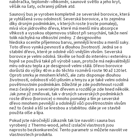
naběračka, teploměr–vlhkoměr, saunové světlo a jeho kryt,
věšák na šaty, ochranný plůtek atd.
Saunový bus je vyroben kompletně ze severské borovice, která
je vyhlášená svou odolností. Severská borovice, a to zejména
díky drsným podmínkám, v kterých roste (roste pomaleji),
mívá
více jádrového dřeva, které má menší míru absorpce
vlhkosti a vysokou objemovou stálost při sesychání, takže není
tolik náchylná na vlhkostní změny. Z designového
hlediska
oceníte příjemnou barvu, jemnější kresbu a menší suky.
Toto dřevo vyniká pevností a dlouhou životností. Jedná se o
stabilní dřevo, které je odolné vůči vnějším vlivům. Severská
borovice je velmi odolná. Skvěle se hodí do interiéru i exteriéru a
hojně se používá také při výrobě saun, protože má nejkvalitnější
míru odrazu tepla a je designově velmi stálá. Dřevo borovice
dorůstá do výšky 40 m a do těchto rozměrů roste 90 až 120 let.
Oproti smrku je mnohem křehčí, ale zato disponuje dlouhou
životností, odolností vůči plísním a hmyzu a je také velmi odolná
povětrnostním podmínkám. Důležité je zde podtrhnout rozdíl
mezi českým a severským dřevem a rozdílů je zde hned několik.
Jak jsme již zmiňovali, tak v drsných severských podmínkách
roste dřevo (borovice) o mnoho pomaleji a tím je severské
dřevo mnohem pevnější a odolnější vůči povětrnostním vlivům
než to české a liší se kresbou a stabilitou. dále je ve stavbě
použita olše a lípa.
Pokud jste náročnější zákazník tak lze navolit i sauna bus
vyrobený z Thermo-wood, jehož izolační vlastnosti jsou
naprosto bezkonkurenční. Tento parametr si můžete navolit ve
vlastnostech produktu.