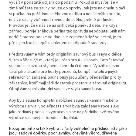
využít v podstatě od jara do podzimu. Pokud si myslíte, že v
zimě můžete ze sauny pouze do sprchy, tak jste na omylu. Stačí
si počkat na pořádnou sněhovou nadílku a není lepšího pocitu,
než ze sauny vběhnout rovnou do sněhu, pěkně po finsku.
Pravdou je, že u nás se na sníh čeká poněkud déle, ale když
zahradu poryje sněhová peřina tak opravdu neodoláte. Sníh nám
nedělá radost pouze ve dne, ale zejména když se setmí, je to
přeci jen trochu lepší s ohledem na případné sousedy.
Představujeme Vám tedy originální saunový bus Freya o délce
5,9 m a šířce 2,5
m, který je určen pro 8 - 10 osob. Tato "stavba"
se hodí na každou stylovou zahradu či domek. Využití nalezne
také jako lákadlo pro hosty penzionů, kempů, hotelů a jiných
rekreačních zařízení. Sauna busy jsou učeny především pro ty
zákazníky, kteří mají rádi dostatek prostoru a zároveň originalitu.
Obojí Vám splní zahradní sauna ve stylu sauna busu.
Aby byla sauna kompletní nabízíme saunová kamna finského
výrobce Harvia. Společnost Harvia byla založena v roce 1950
jako rodinný podnik a vypracovala se na předního světového
výrobce saunových topidel a doplňků.
Nezapomeňte si také vybrat z řady volitelného příslušenství jako
jsou: zádové opěrky, podhlavníky, dřevěné vědro, dřevěná