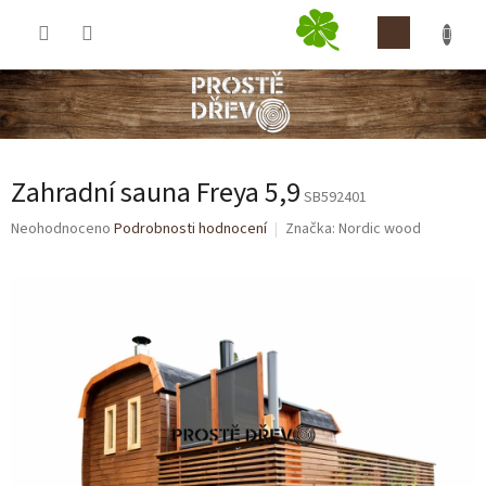
Přejít
NÁKUP
na
obsah
KOŠÍK
Zahradní sauna Freya 5,9
SB592401
Průměrné
Neohodnoceno
Podrobnosti hodnocení
Značka:
Nordic wood
hodnocení
produktu
je
0,0
z
5
hvězdiček.