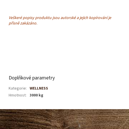
Veškeré popisy produktu jsou autorské a jejich kopírování je
přísně zakázáno.
Doplňkové parametry
Kategorie
:
WELLNESS
Hmotnost
:
3000 kg
Z
á
p