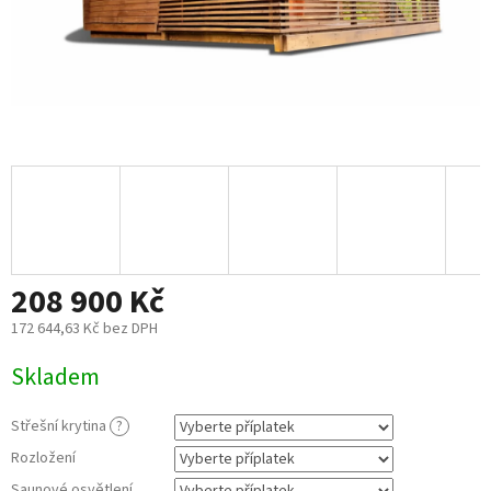
208 900 Kč
172 644,63 Kč
bez DPH
Měrná
Skladem
cena:
Střešní krytina
?
Rozložení
Saunové osvětlení