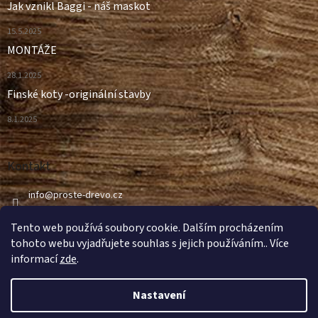
Jak vznikl Baggi - náš maskot
15.5.2025
MONTÁŽE
28.1.2025
Finské koty -originální stavby
8.1.2025
Kontakt
info
@
proste-drevo.cz
499 498 997
Tento web používá soubory cookie. Dalším procházením
tohoto webu vyjadřujete souhlas s jejich používáním.. Více
informací
zde
.
Nastavení
Vytvořil Shoptet