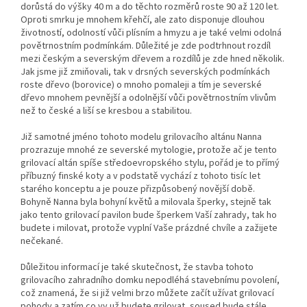
dorůstá do výšky 40 m a do těchto rozměrů roste 90 až 120 let.
Oproti smrku je mnohem křehčí, ale zato disponuje dlouhou
životností, odolností vůči plísním a hmyzu a je také velmi odolná
povětrnostním podmínkám. Důležité je zde podtrhnout rozdíl
mezi českým a severským dřevem a rozdílů je zde hned několik.
Jak jsme již zmiňovali, tak v drsných severských podmínkách
roste dřevo (borovice) o mnoho pomaleji a tím je severské
dřevo mnohem pevnější a odolnější vůči povětrnostním vlivům
než to české a liší se kresbou a stabilitou.
Již samotné jméno tohoto modelu grilovacího altánu Nanna
prozrazuje mnohé ze severské mytologie, protože ač je tento
grilovací altán spíše středoevropského stylu, pořád je to přímý
příbuzný finské koty a v podstatě vychází z tohoto tisíc let
starého konceptu a je pouze přizpůsobený novější době.
Bohyně Nanna byla bohyní květů a milovala šperky, stejně tak
jako tento grilovací pavilon bude šperkem Vaší zahrady, tak ho
budete i milovat, protože vyplní Vaše prázdné chvíle a zažijete
nečekané.
Důležitou informací je také skutečnost, že stavba tohoto
grilovacího zahradního domku nepodléhá stavebnímu povolení,
což znamená, že si již velmi brzo můžete začít užívat grilovací
pohody a zatím co vy už budete grilovat, soused bude stále