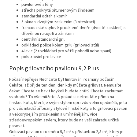
pavilonové stěny
střecha pokrytá bitumenovým šindelem
standardní odtah a komín
5 okna s dvojitým zasklením (3 otevírací)
francouzské stylové prosklené dveře (dvojité zasklení) s
dřevěnou rukojetí a zámkem
centrální standardní gril
odkládací police kolem grilu (grilovací stůl)
4 lavic (2 rozkládací pro větší pohodlí nebo spaní)
polstrování pro lavice
Popis grilovacího pavilonu 9,2 Plus
Počasí nepřeje? Nechcete být limitováni rozmary počasí?
Čekáte, až přijde ten den, den kdy můžete grilovat. Nemusíte
čekat! Chcete se bavit kdykoli budete chtít? Chcete zachutnat
svobodu? To vše můžete. A pokud si netroufáte přímo na
finskou kotu, která je svým stylem opravdu velmi ojedinělá, je tu
pro vás mladší příbuzný stylové finské koty a to grilovací pavilon
a velkorysejším prosklením a umírněnějším, více
středoevropským stylem, který bude na Vaši zahradu určitě
pasovat.
Grilovací pavilon o rozměru 9,2 m² s přístavbou 2,5 m², který je