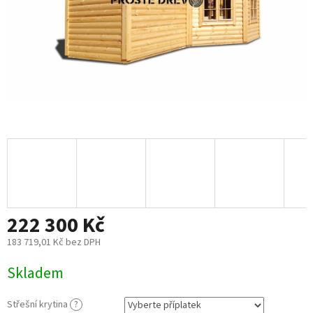
222 300 Kč
183 719,01 Kč
bez DPH
Měrná
Skladem
cena:
Střešní krytina
?