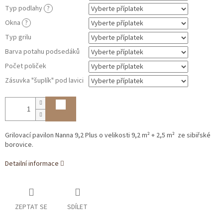
Typ podlahy
?
Okna
?
Typ grilu
Barva potahu podsedáků
Počet poliček
Zásuvka "šuplík" pod lavici
Grilovací pavilon Nanna 9,2 Plus o velikosti 9,2 m² + 2,5
m² ze sibiřské
borovice.
Detailní informace
ZEPTAT SE
SDÍLET