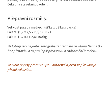
čekat na stavební povolení.
Přepravní rozměry:
Velikost palet v metrech (šířka x délka x výška)
Paleta: (1,2 x 2,5 x 2,6) 1200 kg
Paleta: (1,2 x 3 x 2,6) 800 kg
Ve fotogalerii najdete i fotografie zahradního pavilonu Nanna 9,2
bez přístavku a to pro lepší představu a znázornění interiéru.
Veškeré popisy produktu jsou autorské a jejich kopírování je
přísně zakázáno.