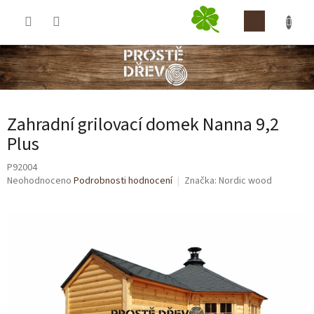
Přejít
NÁKUP
na
obsah
KOŠÍK
Zahradní grilovací domek Nanna 9,2
Plus
P92004
Průměrné
Neohodnoceno
Podrobnosti hodnocení
Značka:
Nordic wood
hodnocení
produktu
je
0,0
z
5
hvězdiček.