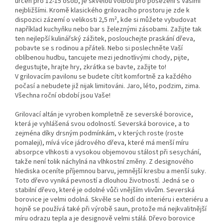
určen pro 12-15 osob, je skvělou volbou pro posezení s Vašimi
nejbližšími. Kromě klasického grilovacího prostoru je zde k
dispozici zázemí o velikosti 2,5 m², kde si můžete vybudovat
například kuchyňku nebo bar s železnými zásobami. Zažijte tak
ten nejlepší kulinářský zážitek, poslouchejte praskání dřeva,
pobavte se s rodinou a přáteli. Nebo si poslechněte Vaší
oblíbenou hudbu, tancujete mezi jednotlivými chody, pijte,
degustujte, hrajte hry, zkrátka se bavte, zažijte to!
V grilovacím pavilonu se budete cítit komfortně za každého
počasí a nebudete již nijak limitováni. Jaro, léto, podzim, zima.
Všechna roční období jsou Vaše!
Grilovací altán je vyroben kompletně ze severské borovice,
která je vyhlášená svou odolností. Severská borovice, a to
zejména díky drsným podmínkám, v kterých roste (roste
pomaleji), mívá
více jádrového dřeva, které má menší míru
absorpce vlhkosti a vysokou objemovou stálost při sesychání,
takže není tolik náchylná na vlhkostní změny. Z designového
hlediska
oceníte příjemnou barvu, jemnější kresbu a menší suky.
Toto dřevo vyniká pevností a dlouhou životností. Jedná se o
stabilní dřevo, které je odolné vůči vnějším vlivům. Severská
borovice je velmi odolná. Skvěle se hodí do interiéru i exteriéru a
hojně se používá také při výrobě saun, protože má nejkvalitnější
míru odrazu tepla a je designově velmi stálá. Dřevo borovice