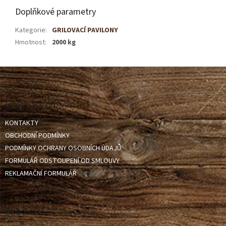
Doplňkové parametry
Kategorie
:
GRILOVACÍ PAVILONY
Hmotnost
:
2000 kg
Z
á
p
a
Informace pro vás
t
KONTAKTY
í
OBCHODNÍ PODMÍNKY
PODMÍNKY OCHRANY OSOBNÍCH ÚDAJŮ
FORMULÁŘ ODSTOUPENÍ OD SMLOUVY
REKLAMAČNÍ FORMULÁŘ
BLOG