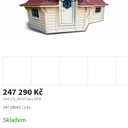
247 290 Kč
204 371,90 Kč
bez DPH
Měrná
247 290 Kč / 1 ks
cena:
Skladem