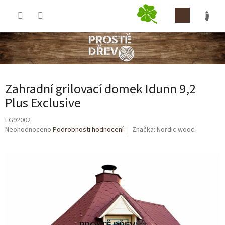
Přejít
NÁKUP
na
obsah
KOŠÍK
Zahradní grilovací domek Idunn 9,2
Plus Exclusive
EG92002
Průměrné
Neohodnoceno
Podrobnosti hodnocení
Značka:
Nordic wood
hodnocení
produktu
je
0,0
z
5
hvězdiček.