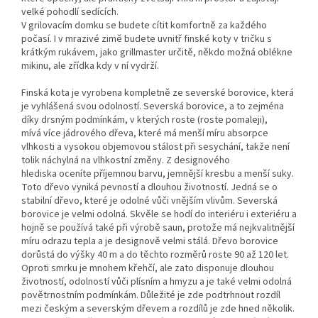
velké pohodlí sedících.
V grilovacím domku se budete cítit komfortně za každého
počasí. I v mrazivé zimě budete uvnitř finské koty v tričku s
krátkým rukávem, jako grillmaster určitě, někdo možná oblékne
mikinu, ale zřídka kdy v ní vydrží.
Finská kota je vyrobena kompletně ze severské borovice, která
je vyhlášená svou odolností. Severská borovice, a to zejména
díky drsným podmínkám, v kterých roste (roste pomaleji),
mívá
více jádrového dřeva, které má menší míru absorpce
vlhkosti a vysokou objemovou stálost při sesychání, takže není
tolik náchylná na vlhkostní změny. Z designového
hlediska
oceníte příjemnou barvu, jemnější kresbu a menší suky.
Toto dřevo vyniká pevností a dlouhou životností. Jedná se o
stabilní dřevo, které je odolné vůči vnějším vlivům. Severská
borovice je velmi odolná. Skvěle se hodí do interiéru i exteriéru a
hojně se používá také při výrobě saun, protože má nejkvalitnější
míru odrazu tepla a je designově velmi stálá. Dřevo borovice
dorůstá do výšky 40 m a do těchto rozměrů roste 90 až 120 let.
Oproti smrku je mnohem křehčí, ale zato disponuje dlouhou
životností, odolností vůči plísním a hmyzu a je také velmi odolná
povětrnostním podmínkám. Důležité je zde podtrhnout rozdíl
mezi českým a severským dřevem a rozdílů je zde hned několik.