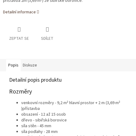
přístavba 2m (3,69 m²) ze sibiřské borovice.
Detailní informace
ZEPTAT SE
SDÍLET
Popis
Diskuze
Detailní popis produktu
Rozměry
venkovní rozměry - 9,2
m² hlavní prostor + 2 m (3,69 m²
)přístavba
obsazení - 12 až 15 osob
dřevo - sibiřská borovice
síla stěn - 45 mm
síla podlahy - 28 mm