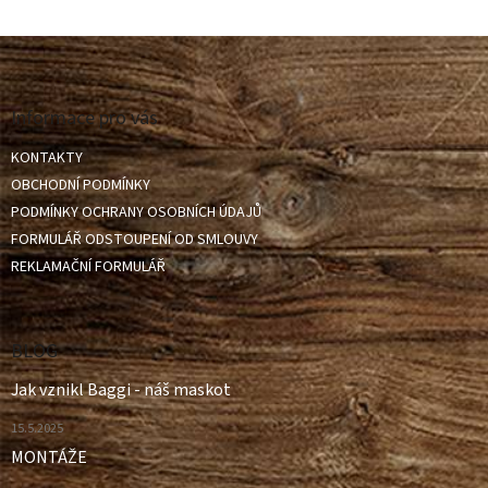
Z
á
p
a
Informace pro vás
t
KONTAKTY
í
OBCHODNÍ PODMÍNKY
PODMÍNKY OCHRANY OSOBNÍCH ÚDAJŮ
FORMULÁŘ ODSTOUPENÍ OD SMLOUVY
REKLAMAČNÍ FORMULÁŘ
BLOG
Jak vznikl Baggi - náš maskot
15.5.2025
MONTÁŽE