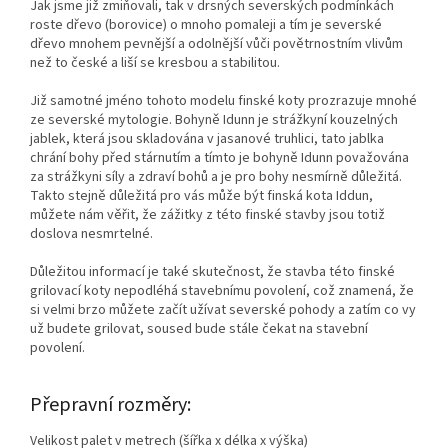
Jak jsme již zmiňovali, tak v drsných severských podmínkách
roste dřevo (borovice) o mnoho pomaleji a tím je severské
dřevo mnohem pevnější a odolnější vůči povětrnostním vlivům
než to české a liší se kresbou a stabilitou.
Již samotné jméno tohoto modelu finské koty prozrazuje mnohé
ze severské mytologie. Bohyně Idunn je strážkyní kouzelných
jablek, která jsou skladována v jasanové truhlici, tato jablka
chrání bohy před stárnutím a tímto je bohyně Idunn považována
za strážkyni síly a zdraví bohů a je pro bohy nesmírně důležitá.
Takto stejně důležitá pro vás může být finská kota Iddun,
můžete nám věřit, že zážitky z této finské stavby jsou totiž
doslova nesmrtelné.
Důležitou informací je také skutečnost, že stavba této finské
grilovací koty nepodléhá stavebnímu povolení, což znamená, že
si velmi brzo můžete začít užívat severské pohody a zatím co vy
už budete grilovat, soused bude stále čekat na stavební
povolení.
Přepravní rozměry:
Velikost palet v metrech (šířka x délka x výška)