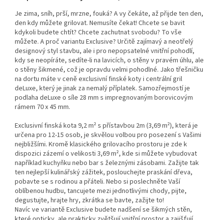
Je zima, sníh, prší, mrzne, fouká? A vy čekáte, až přijde ten den,
den kdy můžete grilovat. Nemusíte čekat! Chcete se bavit
kdykoli budete chtít? Chcete zachutnat svobodu? To vše
můžete. A proč variantu Exclusive? Určitě zajímavý a neotřelý
designový styl stavbu, ale i pro nepopsatelné vnitřní pohodlí,
kdy se neopíráte, sedíte-li na lavicích, o stěny v pravém úhlu, ale
o stěny šikmené, což je opravdu velmi pohodlné. Jako třešničku
na dortu máte v ceně exclusivní finské koty i centrální gril
deLuxe, který je jinak za nemalý příplatek. Samozřejmostí je
podlaha deLuxe o síle 28 mm s impregnovaným borovicovým
rámem 70 x 45 mm.
Exclusivní finská kota 9,2 m² s přístavbou 2m (3,69 m²), která je
určena pro 12-15 osob, je skvělou volbou pro posezení s Vašimi
nejbližšími. Kromě klasického grilovacího prostoru je zde k
dispozici zázemí o velikosti 3,69 m², kde si můžete vybudovat
například kuchyňku nebo bar s železnými zásobami. Zažijte tak
ten nejlepší kulinářský zážitek, poslouchejte praskání dřeva,
pobavte se s rodinou a přáteli. Nebo si poslechněte Vaší
oblíbenou hudbu, tancujete mezi jednotlivými chody, pijte,
degustujte, hrajte hry, zkrátka se bavte, zažijte to!
Navíc ve variantě Exclusive budete nadšení se šikmých stěn,
které opticky, ale prakticky zvětšují vnitřní prostor a zajišťují