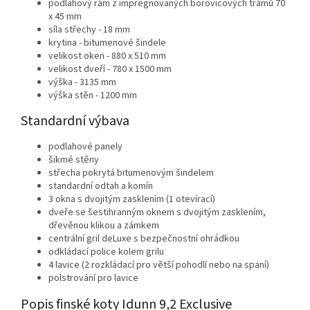
podlahový rám z impregnovaných borovicových trámů 70
x 45 mm
síla střechy - 18 mm
krytina - bitumenové šindele
velikost oken - 880 x 510 mm
velikost dveří - 780 x 1500 mm
výška - 3135 mm
výška stěn - 1200 mm
Standardní výbava
podlahové panely
šikmé stěny
střecha pokrytá bitumenovým šindelem
standardní odtah a komín
3 okna s dvojitým zasklením (1 otevírací)
dveře se šestihranným oknem s dvojitým zasklením,
dřevěnou klikou a zámkem
centrální gril deLuxe s bezpečnostní ohrádkou
odkládací police kolem grilu
4 lavice (2 rozkládací pro větší pohodlí nebo na spaní)
polstrování pro lavice
Popis finské koty Idunn 9,2 Exclusive