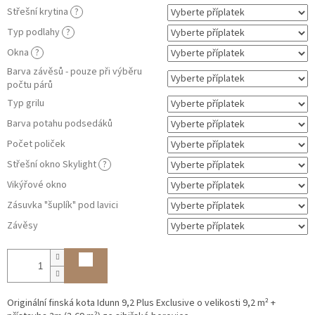
Střešní krytina
?
Typ podlahy
?
Okna
?
Barva závěsů - pouze při výběru
počtu párů
Typ grilu
Barva potahu podsedáků
Počet poliček
Střešní okno Skylight
?
Vikýřové okno
Zásuvka "šuplík" pod lavici
Závěsy
Originální finská kota Idunn 9,2 Plus Exclusive o velikosti 9,2
m² +