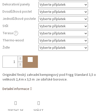
Dekorativní panely
Dvoulůžková postel
Jednolůžkové postele
Stůl
Terasa
?
Thermo-wood
Židle
Originální finský zahradní kempingový pod Frigg Standard 3,5 o
velikosti 2,4 m x
3,5 m
ze sibiřské borovice.
Detailní informace
ZEPTAT SE
SDÍLET