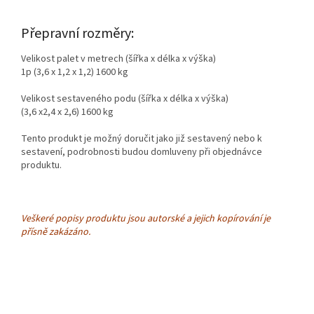
Přepravní rozměry:
Velikost palet v metrech (šířka x délka x výška)
1p (3,6 x 1,2 x 1,2) 1600 kg
Velikost sestaveného podu (šířka x délka x výška)
(3,6 x2,4 x 2,6) 1600 kg
Tento produkt je možný doručit jako již sestavený nebo k
sestavení, podrobnosti budou domluveny při objednávce
produktu.
Veškeré popisy produktu jsou autorské a jejich kopírování je
přísně zakázáno.