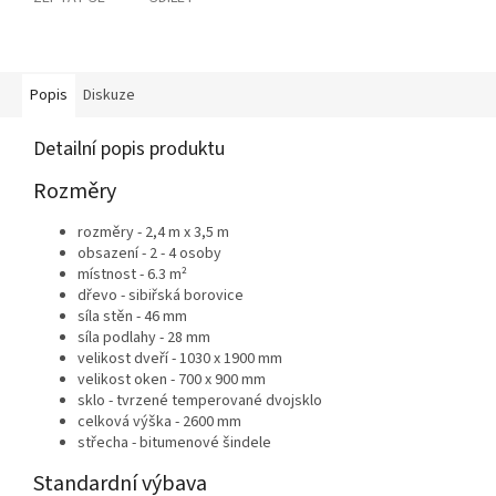
Popis
Diskuze
Detailní popis produktu
Rozměry
rozměry - 2,4
m x 3,5 m
obsazení - 2 - 4 osoby
místnost - 6.3 m²
dřevo - sibiřská borovice
síla stěn - 46 mm
síla podlahy - 28 mm
velikost dveří - 1030 x 1900 mm
velikost oken - 700 x 900 mm
sklo - tvrzené temperované dvojsklo
celková výška - 2600 mm
střecha - bitumenové šindele
Standardní výbava