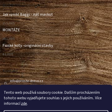
BLOG
Jak vznikl Baggi - náš maskot
15.5.2025
MONTÁŽE
28.1.2025
Finské koty -originální stavby
8.1.2025
Kontakt
info
@
proste-drevo.cz
499 498 997
Tento web používá soubory cookie. Dalším procházením
tohoto webu vyjadřujete souhlas s jejich používáním.. Více
informací
zde
.