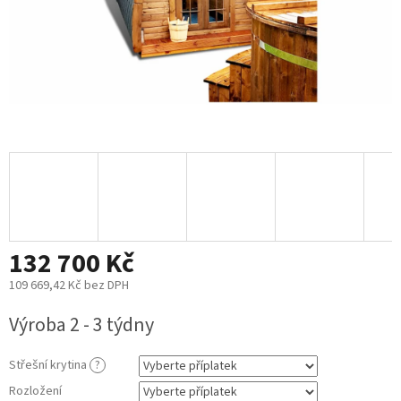
132 700 Kč
109 669,42 Kč
bez DPH
Měrná
Výroba 2 - 3 týdny
cena:
Střešní krytina
?
Rozložení