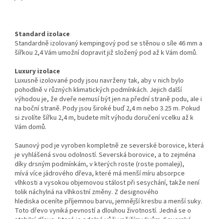
Standard izolace
Standardně izolovaný kempingový pod se stěnou o síle 46 mm a
šířkou 2,4 Vám umožní dopravit již složený pod až k Vám domů.
Luxury izolace
Luxusně izolované pody jsou navrženy tak, aby v nich bylo
pohodlně v různých klimatických podmínkách. Jejich další
výhodou je, že dveře nemusí být jen na přední straně podu, ale i
na boční straně. Pody jsou široké buď 2,4 m nebo 3.25 m. Pokud
si zvolíte šířku 2,4 m, budete mít výhodu doručení vcelku až k
Vám domů.
Saunový pod je vyroben kompletně ze severské borovice, která
je vyhlášená svou odolností. Severská borovice, a to zejména
díky drsným podmínkám, v kterých roste (roste pomaleji),
mívá
více jádrového dřeva, které má menší míru absorpce
vlhkosti a vysokou objemovou stálost při sesychání, takže není
tolik náchylná na vlhkostní změny. Z designového
hlediska
oceníte příjemnou barvu, jemnější kresbu a menší suky.
Toto dřevo vyniká pevností a dlouhou životností. Jedná se o