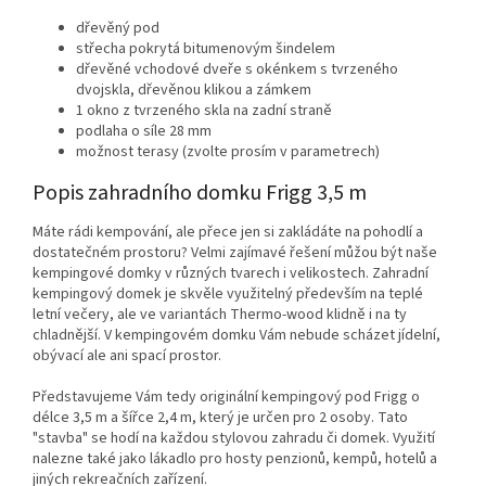
dřevěný pod
střecha pokrytá bitumenovým šindelem
dřevěné vchodové dveře s okénkem s tvrzeného
dvojskla, dřevěnou klikou a zámkem
1 okno z tvrzeného skla na zadní straně
podlaha o síle 28 mm
možnost terasy (zvolte prosím v parametrech)
Popis zahradního domku Frigg 3,5 m
Máte rádi kempování, ale přece jen si zakládáte na pohodlí a
dostatečném prostoru? Velmi zajímavé řešení můžou být naše
kempingové domky v různých tvarech i velikostech. Zahradní
kempingový domek je skvěle využitelný především na teplé
letní večery, ale ve variantách Thermo-wood klidně i na ty
chladnější. V kempingovém domku Vám nebude scházet jídelní,
obývací ale ani spací prostor.
Představujeme Vám tedy originální kempingový pod Frigg o
délce 3,5 m a šířce
2,4 m, který je určen pro 2 osoby. Tato
"stavba" se hodí na každou stylovou zahradu či domek. Využití
nalezne také jako lákadlo pro hosty penzionů, kempů, hotelů a
jiných rekreačních zařízení.