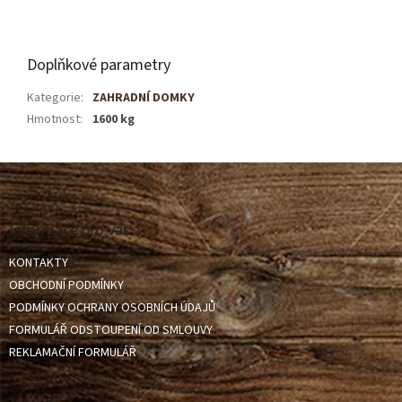
Doplňkové parametry
Kategorie
:
ZAHRADNÍ DOMKY
Hmotnost
:
1600 kg
Z
á
p
a
Informace pro vás
t
KONTAKTY
í
OBCHODNÍ PODMÍNKY
PODMÍNKY OCHRANY OSOBNÍCH ÚDAJŮ
FORMULÁŘ ODSTOUPENÍ OD SMLOUVY
REKLAMAČNÍ FORMULÁŘ