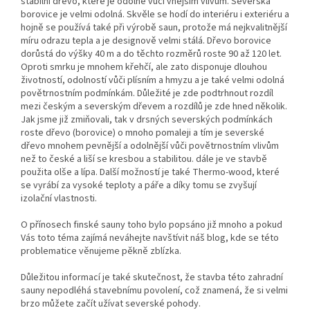
stabilní dřevo, které je odolné vůči vnějším vlivům. Severská
borovice je velmi odolná. Skvěle se hodí do interiéru i exteriéru a
hojně se používá také při výrobě saun, protože má nejkvalitnější
míru odrazu tepla a je designově velmi stálá. Dřevo borovice
dorůstá do výšky 40 m a do těchto rozměrů roste 90 až 120 let.
Oproti smrku je mnohem křehčí, ale zato disponuje dlouhou
životností, odolností vůči plísním a hmyzu a je také velmi odolná
povětrnostním podmínkám. Důležité je zde podtrhnout rozdíl
mezi českým a severským dřevem a rozdílů je zde hned několik.
Jak jsme již zmiňovali, tak v drsných severských podmínkách
roste dřevo (borovice) o mnoho pomaleji a tím je severské
dřevo mnohem pevnější a odolnější vůči povětrnostním vlivům
než to české a liší se kresbou a stabilitou. dále je ve stavbě
použita olše a lípa. Další možností je také Thermo-wood, které
se vyrábí za vysoké teploty a páře a díky tomu se zvyšují
izolační vlastnosti.
O přínosech finské sauny toho bylo popsáno již mnoho a pokud
Vás toto téma zajímá neváhejte navštívit náš blog, kde se této
problematice věnujeme pěkně zblízka.
Důležitou informací je také skutečnost, že stavba této zahradní
sauny nepodléhá stavebnímu povolení, což znamená, že si velmi
brzo můžete začít užívat severské pohody.