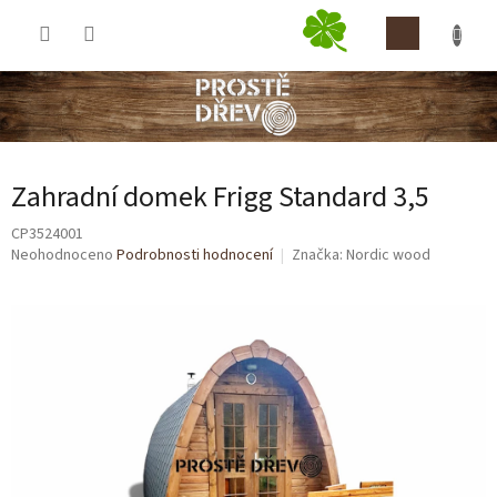
Přejít
NÁKUP
na
obsah
KOŠÍK
Zahradní domek Frigg Standard 3,5
CP3524001
Průměrné
Neohodnoceno
Podrobnosti hodnocení
Značka:
Nordic wood
hodnocení
produktu
je
0,0
z
5
hvězdiček.