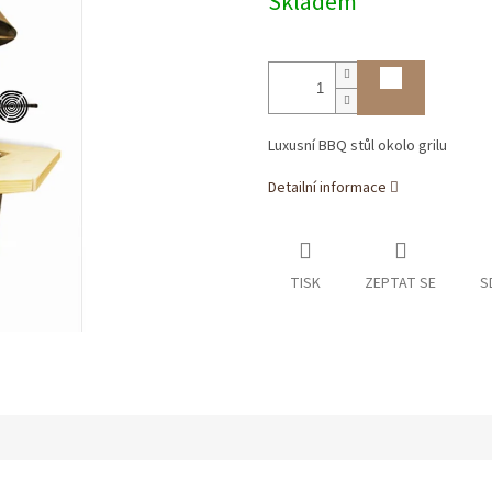
Skladem
Luxusní BBQ stůl okolo grilu
Detailní informace
TISK
ZEPTAT SE
S