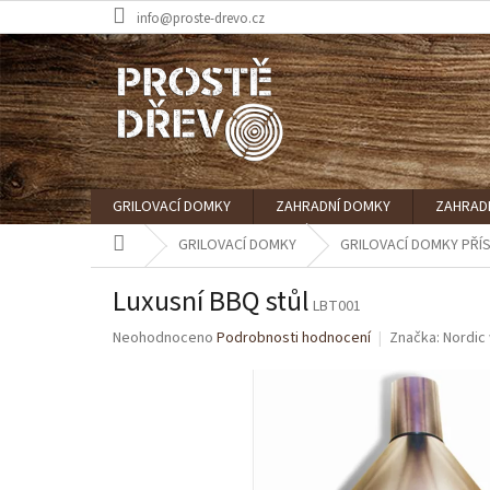
Přejít
info@proste-drevo.cz
na
obsah
GRILOVACÍ DOMKY
ZAHRADNÍ DOMKY
ZAHRAD
Domů
GRILOVACÍ DOMKY
GRILOVACÍ DOMKY PŘÍ
Luxusní BBQ stůl
LBT001
Průměrné
Neohodnoceno
Podrobnosti hodnocení
Značka:
Nordic
hodnocení
produktu
je
0,0
z
5
hvězdiček.