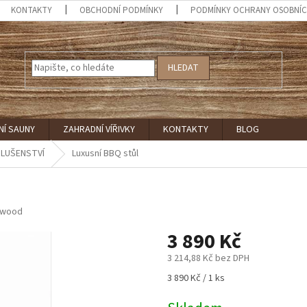
KONTAKTY
OBCHODNÍ PODMÍNKY
PODMÍNKY OCHRANY OSOBNÍC
HLEDAT
NÍ SAUNY
ZAHRADNÍ VÍŘIVKY
KONTAKTY
BLOG
SLUŠENSTVÍ
Luxusní BBQ stůl
 wood
3 890 Kč
3 214,88 Kč bez DPH
Měrná
3 890 Kč / 1 ks
cena: