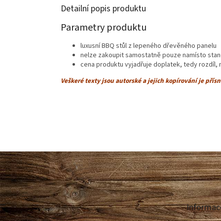
Detailní popis produktu
Parametry produktu
luxusní BBQ stůl z lepeného dřevěného panelu
nelze zakoupit samostatně pouze namísto stand
cena produktu vyjadřuje doplatek, tedy rozdíl,
Veškeré texty jsou autorské a jejich kopírování je přís
Z
á
p
a
t
Informac
í