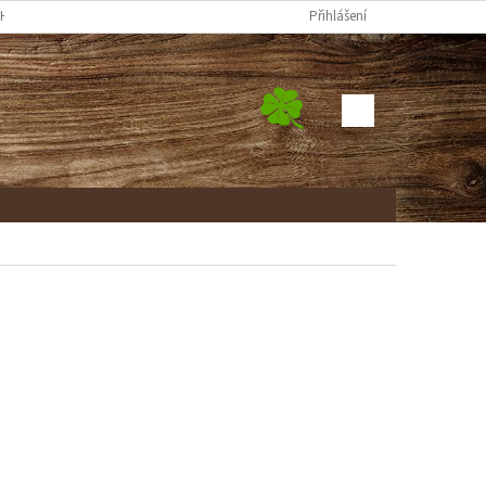
H ÚDAJŮ
FORMULÁŘ ODSTOUPENÍ OD SMLOUVY
Přihlášení
REKLAMAČNÍ FORM
NÁKUPNÍ
KOŠÍK