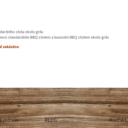
ardního stolu okolo grilu
 mezi standardním BBQ stolem a luxusním BBQ stolem okolo grilu
ně zakázáno.
e pro vás
BLOG
Kontakt